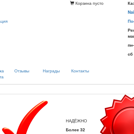
Корзина
пусто
Ка
Na
ация
По
Ре
ма
пн
сб
ка
Отзывы
Награды
Контакты
та
НАДЁЖНО
Более 32