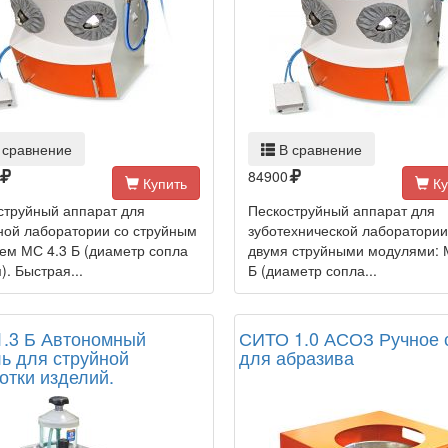
 сравнение
В сравнение
84900
Купить
Ку
струйный аппарат для
Пескоструйный аппарат для
ной лаборатории со струйным
зуботехнической лаборатории
ем МС 4.3 Б (диаметр сопла
двумя струйными модулями: 
). Быстрая...
Б (диаметр сопла...
.3 Б Автономный
СИТО 1.0 АСОЗ Ручное 
ь для струйной
для абразива
отки изделий.