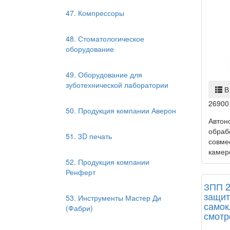
47. Компрессоры
48. Стоматологическое
оборудование
49. Оборудование для
зуботехнической лаборатории
В
26900
50. Продукция компании Аверон
Автон
обраб
51. 3D печать
совме
камеро
52. Продукция компании
Ренферт
ЗПП 2
защит
53. Инструменты Мастер Ди
самок
(Фабри)
смотр