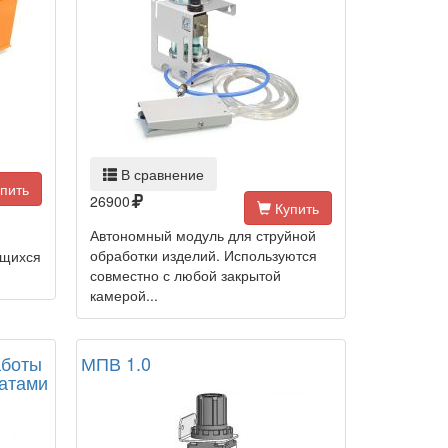
В сравнение
пить
26900
Купить
Автономный модуль для струйной
обработки изделий. Используются
ющихся
совместно с любой закрытой
камерой...
аботы
МПВ 1.0
ратами