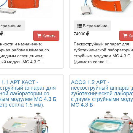
 сравнение
В сравнение
74900
Купить
Ку
нности и назначение:
Пескоструйный аппарат для
орная рабочая камера со
зуботехнической лаборатории
диодным освещением;
струйным модулем МС 4.3 С
ный модуль МС 4.3 С...
(диаметр сопла 1...
1.1 АРТ КАСТ -
АСОЗ 1.2 АРТ -
струйный аппарат для
пескоструйный аппарат 
ной лаборатории со
зуботехнической лабора
ным модулем МС 4.3 Б
с двумя струйными мод
етр сопла 1.5 мм).
МС 4.3 Б