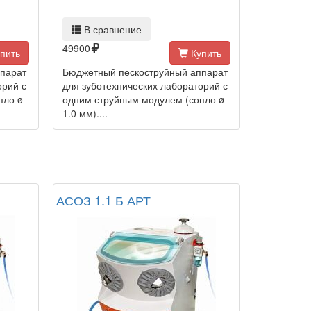
В сравнение
49900
пить
Купить
парат
Бюджетный пескоструйный аппарат
орий с
для зуботехнических лабораторий с
пло ø
одним струйным модулем (сопло ø
1.0 мм)....
АСОЗ 1.1 Б АРТ