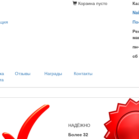
Корзина
пусто
Ка
Na
ация
По
Ре
ма
пн
сб
ка
Отзывы
Награды
Контакты
та
НАДЁЖНО
Более 32