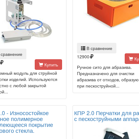
В сравнение
 сравнение
12900
Ку
Купить
Ручное сито для абразива.
омный модуль для струйной
Предназначено для очистки
отки изделий. Используются
абразива от отходов, образу
стно с любой закрытой
при пескоструйной...
й...
.0 - Износостойкое
КПР 2.0 Перчатки для р
ное полимерное
с пескоструйными аппа
леющееся покрытие
ового стекла.