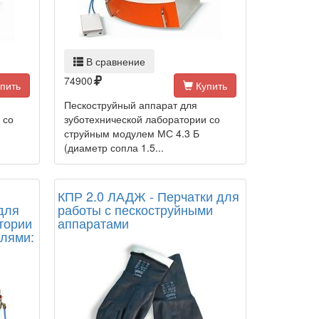
В сравнение
74900
пить
Купить
Пескоструйный аппарат для
 со
зуботехнической лаборатории со
струйным модулем МС 4.3 Б
(диаметр сопла 1.5...
КПР 2.0 ЛАДЖ - Перчатки для
для
работы с пескоструйными
тории
аппаратами
улями: