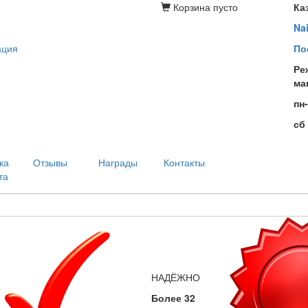
Корзина
пусто
Ка
Na
ация
По
Ре
ма
пн
сб
ка
Отзывы
Награды
Контакты
та
НАДЁЖНО
Более 32