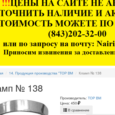
ая
14. Продукция производства "ТОР ВМ
Кламп № 138
амп № 138
Производитель:
ТОР ВМ
Цена:
450
В сравнение