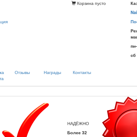
Корзина
пусто
Ка
Na
ация
По
Ре
ма
пн
сб
ка
Отзывы
Награды
Контакты
та
НАДЁЖНО
Более 32