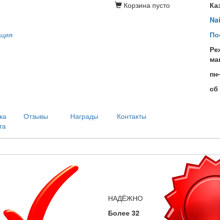
Корзина
пусто
Ка
Na
ация
По
Ре
ма
пн
сб
ка
Отзывы
Награды
Контакты
та
НАДЁЖНО
Более 32