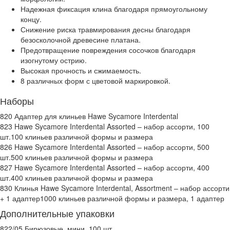
Надежная фиксация клина благодаря прямоугольному
концу.
Снижение риска травмирования десны благодаря
безосколочной древесине платана.
Предотвращение повреждения сосочков благодаря
изогнутому острию.
Высокая прочность и сжимаемость.
8 различных форм с цветовой маркировкой.
Наборы
820
Адаптер для клиньев Hawe Sycamore Interdental
823
Hawe Sycamore Interdental Assorted – набор ассорти, 100
шт.
100 клиньев различной формы и размера
826
Hawe Sycamore Interdental Assorted – набор ассорти, 500
шт.
500 клиньев различной формы и размера
827
Hawe Sycamore Interdental Assorted – набор ассорти, 400
шт.
400 клиньев различной формы и размера
830
Клинья Hawe Sycamore Interdental, Assortment – набор ассорти
+ 1 адаптер
1000 клиньев различной формы и размера, 1 адаптер
Дополнительные упаковки
822/05
Бирюзовые, мини, 100 шт.