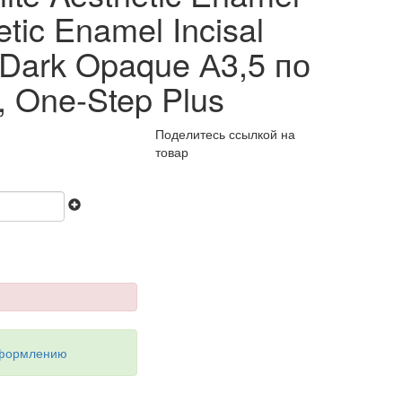
etic Enamel Incisal
2, Dark Opaque А3,5 по
), One-Step Plus
Поделитесь ссылкой на
товар
оформлению