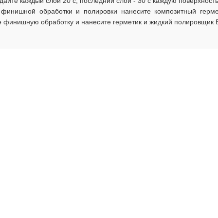
дайте каждый слой 20 с, последний слой - 30 с каждую поверхност
 финишной обработки и полировки нанесите композитный герме
е финишную обработку и нанесите герметик и жидкий полировщик 