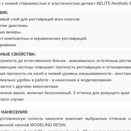
 с низкой стираемостью и эластичностью делают AELITE Aestheti
ИЯ:
вый слой для реставраций всех классов.
ытие диастемы.
ые виниры.
т композитных и керамических реставраций.
рование.
ЬНЫЕ СВОЙСТВА:
уемость до естественного блеска - максимально эстетичные реста
ивающие частицы повышают прочность реставрации и останавлива
ая прочность на изгиб и низкий уровень изнашиваемости - восстан
мально удобен в работе - в нанесении и моделировании.
ается с другими композитами.
тенков эмали, включая белоснежный, 3 оттенка для режущего края 
кого случая.
 НАНЕСЕНИЯ:
дготовленную полость нанесите композит выбранных оттенков 
вочной смолой MODELING RESIN.