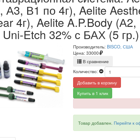
, А3, В1 по 4г), Aelite Aesth
ear 4г), Aelite A.P.Body (А
, Uni-Etch 32% с БАХ (5 гр.
Производитель:
BISCO, США
Цена:
33000
В сравнение
Количество:
Добавить в корзину
Купить в 1 клик
Товар добавлен.
Перейти к 