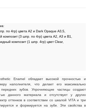
ма:
р. по 4гр) цвета А2 и Dark Opaque А3,5,
композит (3 шпр. по 4гр) цвета А2, А3 и В1,
идный композит (1 шпр. 4гр) цвет Clear,
sthetic Enamel обладает высокой прочностью и
меру наполнителя, что делает его максимально
передних зубов. Упрочняющие частицы создают
тью данного материала и отсутствует у других
ктр оттенков в соответствии со шкалой VITA и три
елируется и формируется на зубе. Эти свойства в