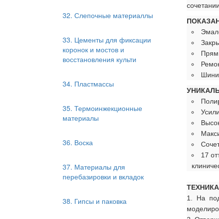
сочетании
32. Слепочные материаллы
ПОКАЗАН
Эмале
33. Цементы для фиксации
Закр
коронок и мостов и
Прям
восстановления культи
Ремон
Шини
34. Пластмассы
УНИКАЛ
Полир
35. Термоинжекционные
Усил
материалы
Высок
Макси
36. Воска
Сочет
17 от
37. Материалы для
клиничес
перебазировки и вкладок
ТЕХНИКА
1. На по
38. Гипсы и паковка
моделиро