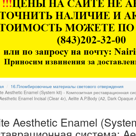
ая
16.Пломбировочные материалы светового отверждения
ite Aesthetic Enamel (System kit) - Композитная реставрационная сист
 Aesthetic Enamel Incisal (Clear 4г), Aelite A.P.Body (А2, Dark Opaque
ite Aesthetic Enamel (Syste
таврационная система: Ael