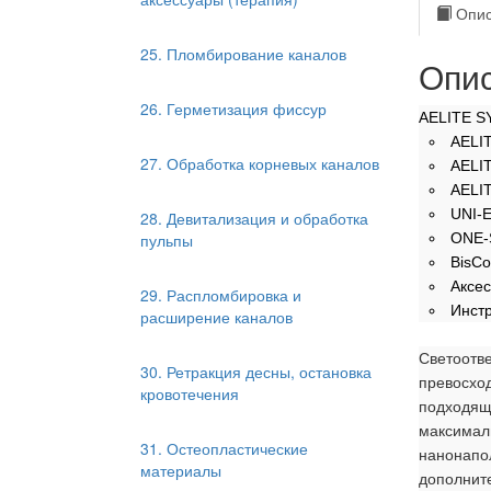
Опис
25. Пломбирование каналов
Опис
26. Герметизация фиссур
AELITE S
AELIT
27. Обработка корневых каналов
AELIT
AELIT
UNI-E
28. Девитализация и обработка
пульпы
ONE-S
BisСo
Аксес
29. Распломбировка и
Инст
расширение каналов
Светоотв
30. Ретракция десны, остановка
превосхо
кровотечения
подходя
максимал
31. Остеопластические
нанонапо
материалы
дополнит