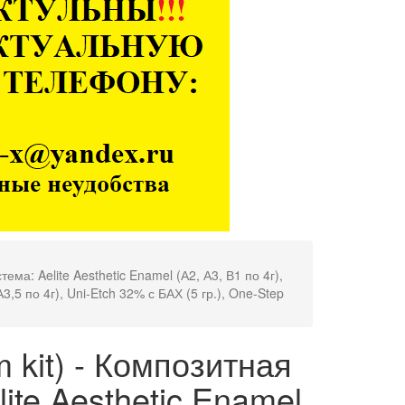
ема: Aelite Aesthetic Enamel (А2, А3, В1 по 4г),
 А3,5 по 4г), Uni-Etch 32% с БАХ (5 гр.), One-Step
m kit) - Композитная
ite Aesthetic Enamel