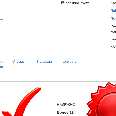
Корзина
пусто
Ка
Na
ация
По
Ре
ма
пн
сб
ка
Отзывы
Награды
Контакты
та
НАДЁЖНО
Более 32