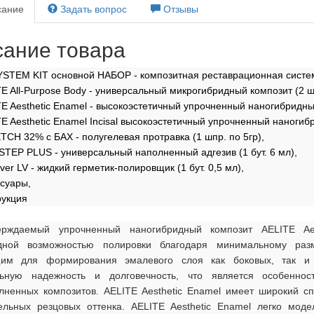
ание
Задать вопрос
Отзывы
ание товара
YSTEM KIT основной НАБОР - композитная реставрационная систе
E All-Purpose Body - универсальный микрогибридный композит (2 шп
E Aesthetic Enamel - высокоэстетичный упрочненный наногибридный 
E Aesthetic Enamel Incisal высокоэстетичный упрочненный наногибр
TCH 32% с БАХ - полугелевая протравка (1 шпр. по 5гр),
TEP PLUS - универсальный наполненный адгезив (1 бут. 6 мл),
ver LV - жидкий герметик-полировщик (1 бут. 0,5 мл),
суары,
рукция
ерждаемый упрочненный наногибридный композит AELITE Ae
дной возможностью полировки благодаря минимальному раз
щим для формирования эмалевого слоя как боковых, так и 
ьную надежность и долговечность, что является особеннос
лненных композитов. AELITE Aesthetic Enamel имеет широкий спе
ельных резцовых оттенка. AELITE Aesthetic Enamel легко мод