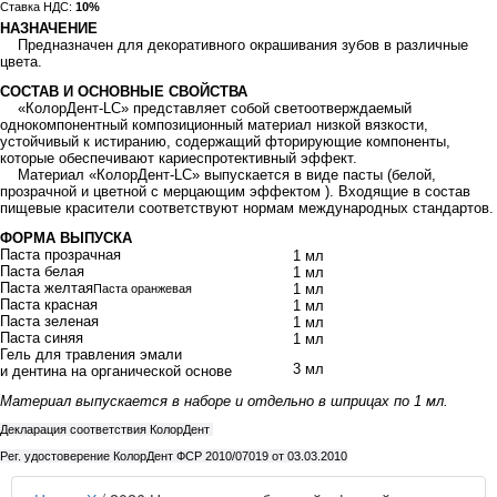
Ставка НДС:
10%
НАЗНАЧЕНИЕ
Предназначен для декоративного окрашивания зубов в различные
цвета.
СОСТАВ И ОСНОВНЫЕ СВОЙСТВА
«КолорДент-LC» представляет собой светоотверждаемый
однокомпонентный композиционный материал низкой вязкости,
устойчивый к истиранию, содержащий фторирующие компоненты,
которые обеспечивают кариеспротективный эффект.
Материал «КолорДент-LC» выпускается в виде пасты (белой,
прозрачной и цветной с мерцающим эффектом ). Входящие в состав
пищевые красители соответствуют нормам международных стандартов.
ФОРМА ВЫПУСКА
Паста прозрачная
1 мл
Паста белая
1 мл
Паста желтая
1 мл
Паста оранжевая
Паста красная
1 мл
Паста зеленая
1 мл
Паста синяя
1 мл
Гель для травления эмали
3 мл
и дентина на органической основе
Материал выпускается в наборе и отдельно в шприцах по 1 мл.
Декларация соответствия КолорДент
Рег. удостоверение КолорДент ФСР 2010/07019 от 03.03.2010