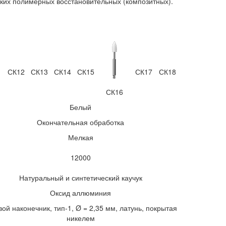
ких полимерных восстановительных (композитных).
1
СК12
СК13
СК14
СК15
СК17
СК18
СК16
Белый
Окончательная обработка
Мелкая
12000
Натуральный и синтетический каучук
Оксид аллюминия
вой наконечник, тип-1, Ø = 2,35 мм, латунь, покрытая
никелем