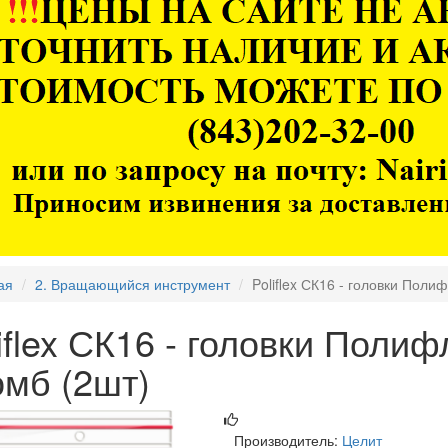
ая
2. Вращающийся инструмент
Poliflex СК16 - головки Поли
iflex СК16 - головки Поли
омб (2шт)
Производитель:
Целит