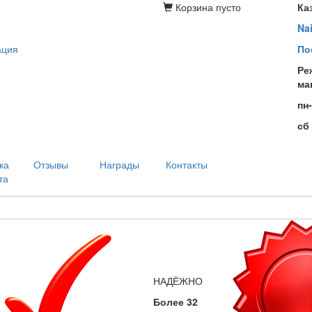
Корзина
пусто
Ка
Na
ация
По
Ре
ма
пн
сб
ка
Отзывы
Награды
Контакты
та
НАДЁЖНО
Более 32