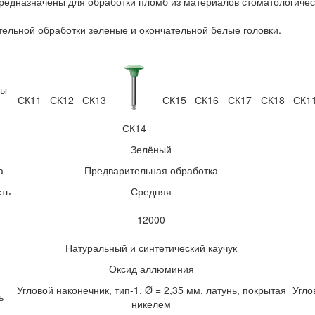
редназначены для обработки пломб из материалов стоматологичес
ельной обработки зеленые и окончательной белые головки.
мы
СК11
СК12
СК13
СК15
СК16
СК17
СК18
СК1
СК14
Зелёный
а
Предварительная обработка
сть
Средняя
12000
Натуральный и синтетический каучук
Оксид аллюминия
Угловой наконечник, тип-1, Ø = 2,35 мм, латунь, покрытая
Угло
ь
никелем