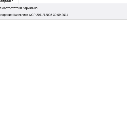
вопрос!?
я соответствия Кариклинз
оверение Кариклинз ФСР 2011/12003 30.09.2011