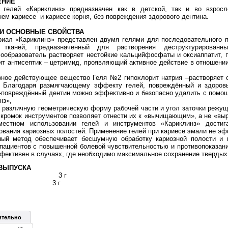
ЕНИЕ
 гелей «Кариклинз» предназначен как в детской, так и во взросло
нем кариесе и кариесе корня, без повреждения здорового дентина.
 И ОСНОВНЫЕ СВОЙСТВА
иал «Кариклинз» представлен двумя гелями для последовательного 
 тканей, предназначенный для растворения деструктурированн
ообразователь растворяет нестойкие кальцийфосфаты и оксиаппатит, п
т антисептик – цетримид, проявляющий активное действие в отношени
 действующее вещество Геля №2 гипохлорит натрия –растворяет об
. Благодаря размягчающему эффекту гелей, повреждённый и здоровы
-повреждённый дентин можно эффективно и безопасно удалить с помо
нз»,
различную геометрическую форму рабочей части и угол заточки режущи
кромок инструментов позволяет отнести их к «вычищающим», а не «выр
местном использовании гелей и инструментов «Кариклинз» достига
ования кариозных полостей. Применение гелей при кариесе эмали не эф
метод обеспечивает бесшумную обработку кариозной полости и пс
пациентов с повышенной болевой чувствительностью и противопоказан
фективен в случаях, где необходимо максимальное сохранение твердых 
ВЫПУСКА
ь №1 3 г
ь №2 3 г
ительно