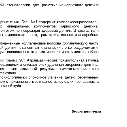
й стоматологии для размягчения кариозного дентина
применения. Гель №1 содержит комплексообразователь
ых минеральных компонентов кариозного дентина.
ри этом не повреждая здоровый дентин. В состав геля
и грамположительных, грамотрицательных и анаэробных
нажённые коллагеновые волокна (органическую часть
й дентин становятся клинически легко разделимыми.
щью специальных атравматических инструментов набора
х граней 90°. Атравматическая прямоугольная заточка
езающим» и снижает риск удаления здорового дентина.
ется максимальный результат химико-механического
фективно.
ихологически спокойное лечение детей, беременных
ием к применению местноанестезирующих препаратов, а
тканей зуба.
Версия для печати