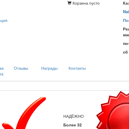
Корзина
пусто
Ка
Na
ация
По
Ре
ма
пн
сб
ка
Отзывы
Награды
Контакты
та
НАДЁЖНО
Более 32