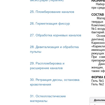
НАЗНАЧ
Набор
при сред
25. Пломбирование каналов
СОСТАВ
Матер
твердых
26. Герметизация фиссур
Комплекс
№1 входи
бактерий.
27. Обработка корневых каналов
Основное
дентина)
Кариозно
28. Девитализация и обработка
«Карикли
имеющих 
пульпы
режущих 
При сов
препарир
29. Распломбировка и
Данный 
расширение каналов
женщин, 
также эф
ФОРМА 
30. Ретракция десны, остановка
Гел
кровотечения
Гел
31. Остеопластические
материалы
Дополн