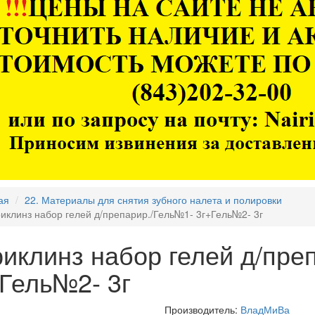
ая
22. Материалы для снятия зубного налета и полировки
иклинз набор гелей д/препарир./Гель№1- 3г+Гель№2- 3г
иклинз набор гелей д/пре
Гель№2- 3г
Производитель:
ВладМиВа