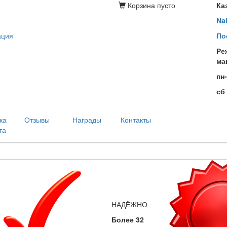
Корзина
пусто
Ка
Na
ация
По
Ре
ма
пн
сб
ка
Отзывы
Награды
Контакты
та
НАДЁЖНО
Более 32