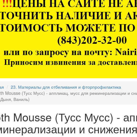
ая
23. Материалы для отбеливания и фторпрофилактика
th Mousse (Тусс Мусс) - аппликац. мусс для реминерализации и сниж
 Дыня, Ваниль)
th Mousse (Тусс Мусс) - а
инерализации и снижения ч