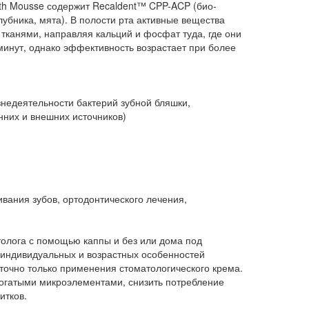
h Mousse содержит Recaldent™ CPP-ACP (био-
убника, мята). В полости рта активные вещества
тканями, направляя кальций и фосфат туда, где они
минут, однако эффективность возрастает при более
знедеятельности бактерий зубной бляшки,
нних и внешних источников)
вания зубов, ортодонтического лечения,
олога с помощью каппы и без или дома под
 индивидуальных и возрастных особенностей
точно только применения стоматологического крема.
богатыми микроэлементами, снизить потребление
итков.