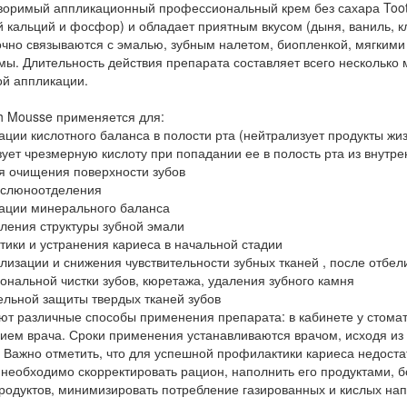
воримый аппликационный профессиональный крем без сахара Toot
 кальций и фосфор) и обладает приятным вкусом (дыня, ваниль, кл
чно связываются с эмалью, зубным налетом, биопленкой, мягкими 
ы. Длительность действия препарата составляет всего несколько 
ой аппликации.
h Mousse применяется для:
ции кислотного баланса в полости рта (нейтрализует продукты жи
ует чрезмерную кислоту при попадании ее в полость рта из внутре
я очищения поверхности зубов
 слюноотделения
ации минерального баланса
ления структуры зубной эмали
ики и устранения кариеса в начальной стадии
изации и снижения чувствительности зубных тканей , после отбели
нальной чистки зубов, кюретажа, удаления зубного камня
ельной защиты твердых тканей зубов
ют различные способы применения препарата: в кабинете у стомат
ием врача. Сроки применения устанавливаются врачом, исходя из
 Важно отметить, что для успешной профилактики кариеса недоста
необходимо скорректировать рацион, наполнить его продуктами, 
родуктов, минимизировать потребление газированных и кислых нап