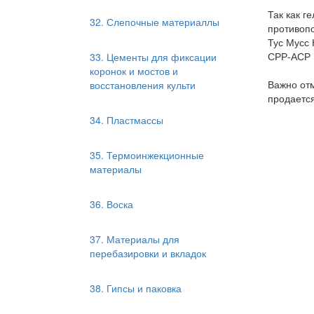
Так как г
32. Слепочные материаллы
противоп
Тус Мусс
СРР-АСР в
33. Цементы для фиксации
коронок и мостов и
Важно отм
восстановления культи
продается
34. Пластмассы
35. Термоинжекционные
материалы
36. Воска
37. Материалы для
перебазировки и вкладок
38. Гипсы и паковка