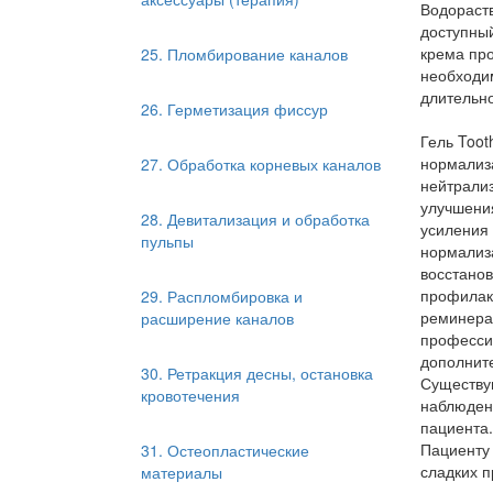
Водораст
доступный
крема про
25. Пломбирование каналов
необходим
длительн
26. Герметизация фиссур
Гель Toot
нормализа
27. Обработка корневых каналов
нейтрализ
улучшени
28. Девитализация и обработка
усиления
пульпы
нормализ
восстанов
профилакт
29. Распломбировка и
реминерал
расширение каналов
профессио
дополнит
30. Ретракция десны, остановка
Существу
кровотечения
наблюден
пациента.
Пациенту 
31. Остеопластические
сладких п
материалы