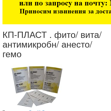
КП-ПЛАСТ . фито/ вита/
антимикробн/ анесто/
гемо