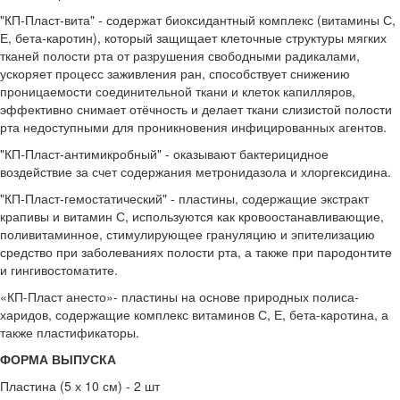
"КП-Пласт-вита" - содержат биоксидантный комплекс (витамины С,
Е, бета-каротин), который защищает клеточные структуры мягких
тканей полости рта от разрушения свободными радикалами,
ускоряет процесс заживления ран, способствует снижению
проницаемости соединительной ткани и клеток капилляров,
эффективно снимает отёчность и делает ткани слизистой полости
рта недоступными для проникновения инфицированных агентов.
"КП-Пласт-антимикробный" - оказывают бактерицидное
воздействие за счет содержания метронидазола и хлоргексидина.
"КП-Пласт-гемостатический" - пластины, содержащие экстракт
крапивы и витамин С, используются как кровоостанавливающие,
поливитаминное, стимулирующее грануляцию и эпителизацию
средство при заболеваниях полости рта, а также при пародонтите
и гингивостоматите.
«КП-Пласт анесто»- пластины на основе природных полиса-
харидов, содержащие комплекс витаминов С, Е, бета-каротина, а
также пластификаторы.
ФОРМА ВЫПУСКА
Пластина (5 х 10 см) - 2 шт