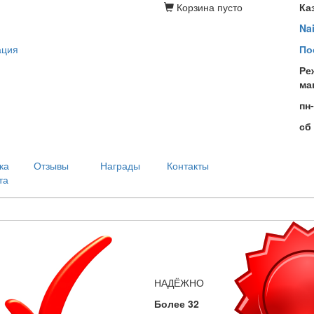
Корзина
пусто
Ка
Na
ация
По
Ре
ма
пн
сб
ка
Отзывы
Награды
Контакты
та
НАДЁЖНО
Более 32