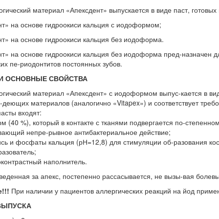
гический материал «Апексдент» выпускается в виде паст, готовых
т» на основе гидроокиси кальция с иодоформом;
т» на основе гидроокиси кальция без иодоформа.
т» на основе гидроокиси кальция без иодоформа пред-назначен д
их пе-риодонтитов постоянных зубов.
И ОСНОВНЫЕ СВОЙСТВА
гический материал «Апексдент» с иодоформом выпус-кается в виде
-деющих материалов (аналогично «Vitapex») и соответствует треб
пасты входят:
м (40 %), который в контакте с тканями подвергается по-степенн
вающий непре-рывное антибактериальное действие;
ись и фосфаты кальция (рН=12,8) для стимуляции об-разования кос
разователь;
оконтрастный наполнитель.
веденная за апекс, постепенно рассасывается, не вызы-вая болев
!!!
При наличии у пациентов аллергических реакций на йод приме
ВЫПУСКА