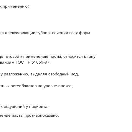
 к применению:
ля апексификации зубов и лечения всех форм
 готовой к применению пасты, относится к типу
ованиям ГОСТ Р 51059-97.
ому разложению, выделяя свободный иод,
тных остеобластов на уровне апекса;
ых ощущений у пациента.
нение пасты противопоказано.