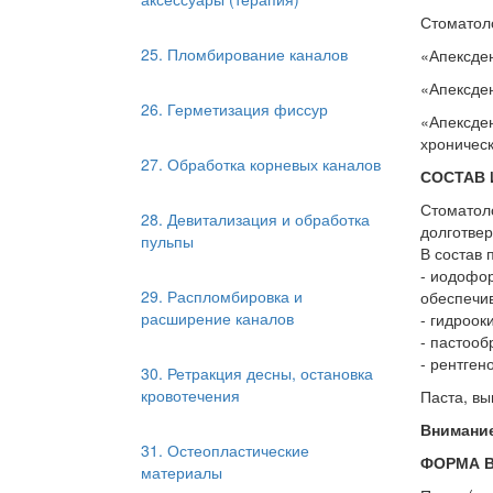
Стоматоло
25. Пломбирование каналов
«Апексден
«Апексден
26. Герметизация фиссур
«Апексден
хроническ
27. Обработка корневых каналов
СОСТАВ 
Стоматоло
28. Девитализация и обработка
долготвер
пульпы
В состав 
- иодофор
29. Распломбировка и
обеспечи
расширение каналов
- гидроок
- пастооб
- рентген
30. Ретракция десны, остановка
кровотечения
Паста, вы
Внимание
31. Остеопластические
ФОРМА 
материалы