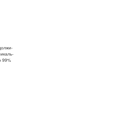
должи-
икаль-
о 99%