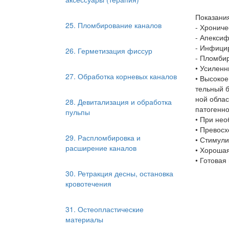
Показани
25. Пломбирование каналов
- Хрониче
- Апексиф
- Инфици
26. Герметизация фиссур
- Пломби
• Усиленн
27. Обработка корневых каналов
• Высокое
тельный 
ной облас
28. Девитализация и обработка
патогенн
пульпы
• При нео
• Превос
29. Распломбировка и
• Стимули
расширение каналов
• Хорошая
• Готовая
30. Ретракция десны, остановка
кровотечения
31. Остеопластические
материалы