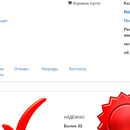
Корзина
пусто
Ка
Na
ация
По
Ре
ма
пн
сб
ка
Отзывы
Награды
Контакты
та
НАДЁЖНО
Более 32