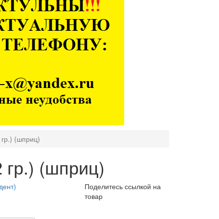
гр.) (шприц)
гр.) (шприц)
дент)
Поделитесь ссылкой на
товар