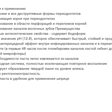
я к применению
ские и все деструктивные формы периодонтитов
икация корня при периодонтитах
рование в области перфораций и переломов корней
рование каналов молочных зубов Преимущества
ые антисептические свойства - содержит йодоформ
 значение рН (12.8), которое обеспечивает быстрый, стойкий и про
бактерицидный эффект внутри инфицированных каналов и в периап
ти (в первые 48 часов после пломбировки каналов пастой гибнет д
ой микрофлоры)
бходимости паста легко извлекается из каналов
ходная система, полностью исключающая повторное воспаление
рует образование твердой ткани на уровне апекса.
 рентгеноконтрастность.
 паста в удобном для применения шприце