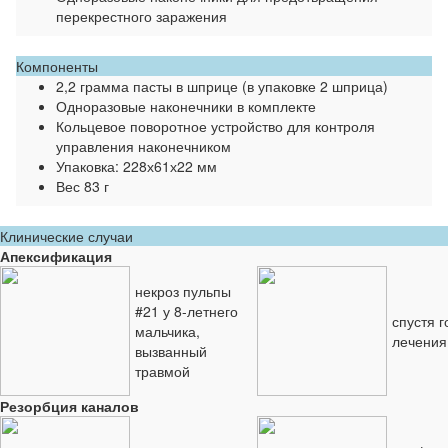
перекрестного заражения
Компоненты
2,2 грамма пасты в шприце (в упаковке 2 шприца)
Одноразовые наконечники в комплекте
Кольцевое поворотное устройство для контроля
управления наконечником
Упаковка: 228х61х22 мм
Вес 83 г
Клинические случаи
Апексификация
некроз пульпы
#21 у 8-летнего
спустя г
мальчика,
лечения
вызванный
травмой
Резорбция каналов