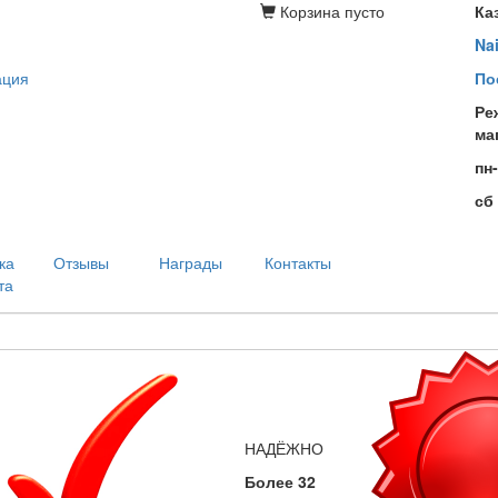
Корзина
пусто
Ка
Na
ация
По
Ре
ма
пн
сб
ка
Отзывы
Награды
Контакты
та
НАДЁЖНО
Более 32