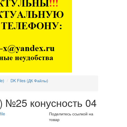
le)
DK Files (ДК Файлы)
) №25 конусность 04
ile
Поделитесь ссылкой на
товар