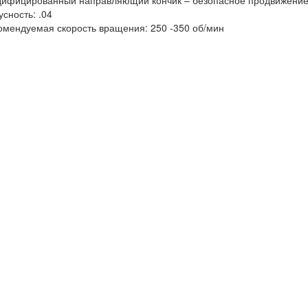
ифицированный направляющий кончик – безопасное продвижение 
усность: .04
омендуемая скорость вращения: 250 -350 об/мин