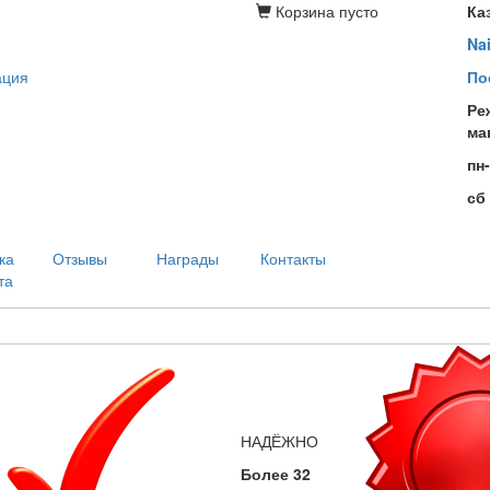
Корзина
пусто
Ка
Na
ация
По
Ре
ма
пн
сб
ка
Отзывы
Награды
Контакты
та
НАДЁЖНО
Более 32