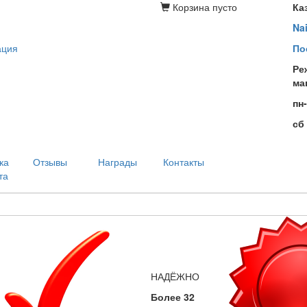
Корзина
пусто
Ка
Na
ация
По
Ре
ма
пн
сб
ка
Отзывы
Награды
Контакты
та
НАДЁЖНО
Более 32