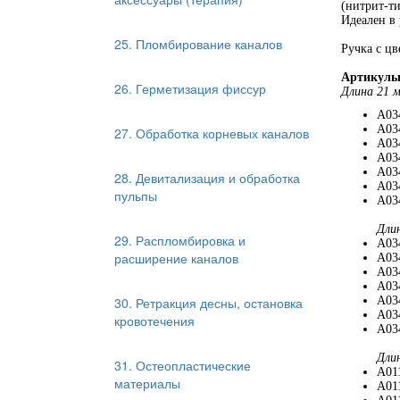
(нитрит-ти
Идеален в 
25. Пломбирование каналов
Ручка с цв
Артикулы 
26. Герметизация фиссур
Длина 21 м
A03
A03
27. Обработка корневых каналов
A03
A03
A03
28. Девитализация и обработка
A03
пульпы
A034
Дли
29. Распломбировка и
A03
расширение каналов
A03
A03
A03
30. Ретракция десны, остановка
A03
A03
кровотечения
A034
Дли
31. Остеопластические
A01
материалы
A01