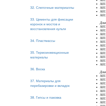
A01
A01
32. Слепочные материаллы
A01
A01
A011
33. Цементы для фиксации
Дли
коронок и мостов и
A01
восстановления культи
A01
A01
A01
34. Пластмассы
A01
A01
A01
35. Термоинжекционные
A01
материалы
A01
A011
A011
36. Воска
Дли
A01
A01
37. Материалы для
A01
перебазировки и вкладок
A01
A01
A01
38. Гипсы и паковка
A01
A01