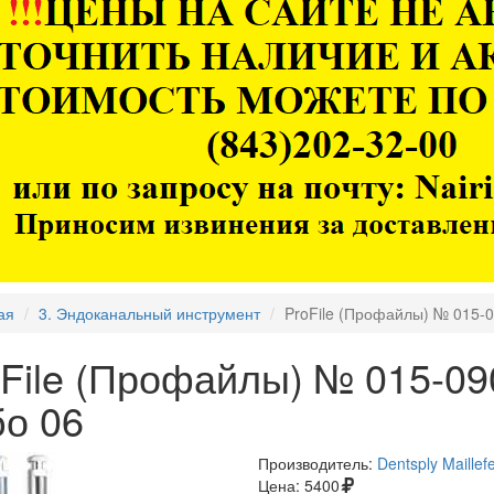
ая
3. Эндоканальный инструмент
ProFile (Профайлы) № 015-0
File (Профайлы) № 015-09
бо 06
Производитель:
Dentsply Maille
Цена:
5400