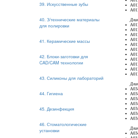
A01
39. Искусственные зубы
A011
A011
40. З/технические материалы
Дли
для полировки
A01
A01
A01
A01
41. Керамические массы
A01
A01
A01
42. Блоки-заготовки для
A01
CAD/CAM технологии
A01
A011
A011
43. Силиконы для лабораторий
Дли
A03
44. Гигиена
A03
A03
A03
45. Дезинфекция
A03
A03
A034
46. Стоматологические
Дли
установки
A03