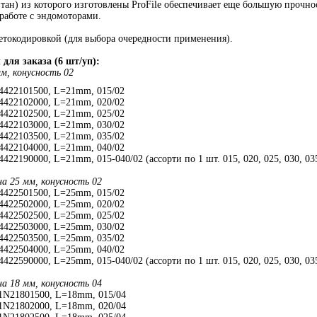
тан) из которого изготовлены ProFile обеспечивает еще большую прочно
работе с эндомоторами.
етокодировкой (для выбора очередности применения).
для заказа (6 шт/уп):
м, конусность 02
4422101500, L=21mm, 015/02
4422102000, L=21mm, 020/02
4422102500, L=21mm, 025/02
4422103000, L=21mm, 030/02
4422103500, L=21mm, 035/02
4422104000, L=21mm, 040/02
422190000, L=21mm, 015-040/02 (ассорти по 1 шт. 015, 020, 025, 030, 03
на 25 мм, конусность 02
4422501500, L=25mm, 015/02
4422502000, L=25mm, 020/02
4422502500, L=25mm, 025/02
4422503000, L=25mm, 030/02
4422503500, L=25mm, 035/02
4422504000, L=25mm, 040/02
422590000, L=25mm, 015-040/02 (ассорти по 1 шт. 015, 020, 025, 030, 03
на 18 мм, конусность 04
1N21801500, L=18mm, 015/04
1N21802000, L=18mm, 020/04