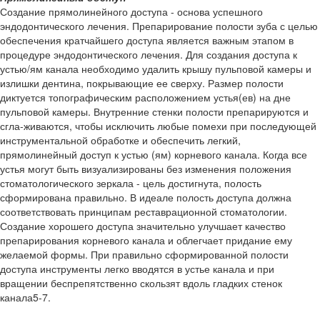
Создание прямолинейного доступа - основа успешного
эндодонтического лечения. Препарирование полости зуба с целью
обеспечения кратчайшего доступа является важным этапом в
процедуре эндодонтического лечения. Для создания доступа к
устью/ям канала необходимо удалить крышу пульповой камеры и
излишки дентина, покрывающие ее сверху. Размер полости
диктуется топографическим расположением устья(ев) на дне
пульповой камеры. Внутренние стенки полости препарируются и
сгла-живаются, чтобы исключить любые помехи при последующей
инструментальной обработке и обеспечить легкий,
прямолинейный доступ к устью (ям) корневого канала. Когда все
устья могут быть визуализированы без изменения положения
стоматологического зеркала - цель достигнута, полость
сформирована правильно. В идеале полость доступа должна
соответствовать принципам реставрационной стоматологии.
Создание хорошего доступа значительно улучшает качество
препарирования корневого канала и облегчает придание ему
желаемой формы. При правильно сформированной полости
доступа инструменты легко вводятся в устье канала и при
вращении беспрепятственно скользят вдоль гладких стенок
канала5-7.