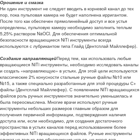
Орошение и смазка
Ни один инструмент не следует вводить в корневой канал до тех
пор, пока пульповая камера не будет наполнена ирригантом.
После того как обеспечен прямолинейный доступ и все устья
определены, пульповую камеру необходимо заполнить теплым
5,25% раствором NaOCl. Для обеспечения оптимальной
безопасности вращающиеся NiTi инструменты всегда
используются с лубрикантом типа Глайд (Дентсплай Майллефер).
Создание направляющей
Перед тем, как использовать любые
вращающиеся NiTi инструменты, необходимо исследовать каналы
и создать «направляющую» в устьях. Для этой цели используются
классические 2% конусности стальные ручные файлы №10 или
№15, а также специально разработанные для этой процедуры С+
файлы (Дентсплай Майллефер). С появлением NiTi вращающихся
файлов роль ручных инструментов значительно уменьшилась и
была переосмыслена. Многие врачи используют ручные
инструменты небольших размеров главным образом для
получения первичной информации, подтверждения наличия
доступа или, если необходимо, для создания достаточного
пространства в устьях каналов перед использованием более
эффективных NiTi вращающихся файлов. Ручные инструменты
служат не только для обнаружения устьев, но могут дать