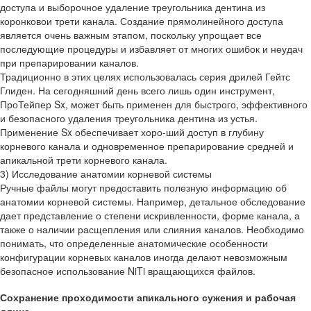
доступа и выборочное удаление треугольника дентина из
коронковои трети канала. Создание прямолинейного доступа
является очень важным этапом, поскольку упрощает все
последующие процедуры и избавляет от многих ошибок и неудач
при препарировании каналов.
Традиционно в этих целях использовалась серия дрилей Гейтс
Глиден. На сегодняшний день всего лишь один инструмент,
ПроТейпер Sx, может быть применен для быстрого, эффективного
и безопасного удаления треугольника дентина из устья.
Применение Sx обеспечивает хоро-ший доступ в глубину
корневого канала и одновременное препарирование средней и
апикальной трети корневого канала.
3) Исследование анатомии корневой системы
Ручные файлы могут предоставить полезную информацию об
анатомии корневой системы. Например, детальное обследование
дает представление о степени искривленности, форме канала, а
также о наличии расщепления или слияния каналов. Необходимо
понимать, что определенные анатомические особенности
конфигурации корневых каналов иногда делают невозможным
безопасное использование NiTi вращающихся файлов.
Сохранение проходимости апикального сужения и рабочая