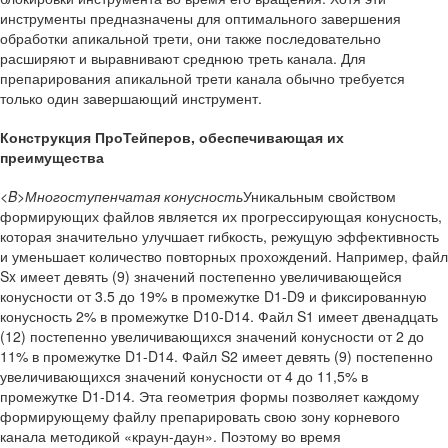
инструменты предназначены для оптимального завершения
обработки апикальной трети, они также последовательно
расширяют и выравнивают среднюю треть канала. Для
препарирования апикальной трети канала обычно требуется
только один завершающий инструмент.
Конструкция ПроТейперов, обеспечивающая их
преимущества
<
B>Многоступенчатая конусность
Уникальным свойством
формирующих файлов является их прогрессирующая конусность,
которая значительно улучшает гибкость, режущую эффективность
и уменьшает количество повторных прохождений. Например, файл
Sx имеет девять (9) значений постепенно увеличивающейся
конусности от 3.5 до 19% в промежутке D1-D9 и фиксированную
конусность 2% в промежутке D10-D14. Файл S1 имеет двенадцать
(12) постепенно увеличивающихся значений конусности от 2 до
11% в промежутке D1-D14. Файл S2 имеет девять (9) постепенно
увеличивающихся значений конусности от 4 до 11,5% в
промежутке D1-D14. Эта геометрия формы позволяет каждому
формирующему файлу препарировать свою зону корневого
канала методикой «краун-даун». Поэтому во время