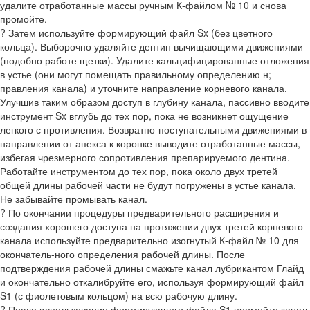
удалите отработанные массы ручным К-файлом № 10 и снова
промойте.
? Затем используйте формирующий файл Sx (без цветного
кольца). Выборочно удаляйте дентин вычищающими движениями
(подобно работе щетки). Удалите кальцифицированные отложения
в устье (они могут помещать правильному определению н;
правления канала) и уточните направление корневого канала.
Улучшив таким образом доступ в глубину канала, пассивно вводите
инструмент Sx вглубь до тех пор, пока не возникнет ощущение
легкого с противления. Возвратно-поступательными движениями в
направлении от апекса к коронке выводите отработанные массы,
избегая чрезмерного сопротивления препарируемого дентина.
Работайте инструментом до тех пор, пока около двух третей
общей длины рабочей части не будут погружены в устье канала.
Не забывайте промывать канал.
? По окончании процедуры предварительного расширения и
создания хорошего доступа на протяжении двух третей корневого
канала используйте предварительно изогнутый К-файл № 10 для
окончатель-ного определения рабочей длины. После
подтверждения рабочей длины смажьте канал лубрикантом Глайд
и окончательно откалибруйте его, используя формирующий файл
S1 (с фиолетовым кольцом) на всю рабочую длину.
? После использования формирующего файла S1 промойте канал