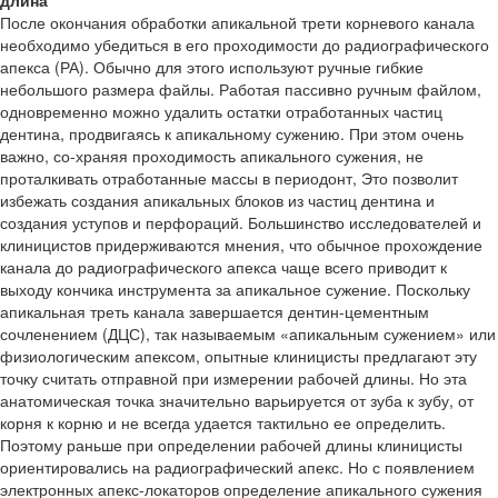
длина
После окончания обработки апикальной трети корневого канала
необходимо убедиться в его проходимости до радиографического
апекса (РА). Обычно для этого используют ручные гибкие
небольшого размера файлы. Работая пассивно ручным файлом,
одновременно можно удалить остатки отработанных частиц
дентина, продвигаясь к апикальному сужению. При этом очень
важно, со-храняя проходимость апикального сужения, не
проталкивать отработанные массы в периодонт, Это позволит
избежать создания апикальных блоков из частиц дентина и
создания уступов и перфораций. Большинство исследователей и
клиницистов придерживаются мнения, что обычное прохождение
канала до радиографического апекса чаще всего приводит к
выходу кончика инструмента за апикальное сужение. Поскольку
апикальная треть канала завершается дентин-цементным
сочленением (ДЦС), так называемым «апикальным сужением» или
физиологическим апексом, опытные клиницисты предлагают эту
точку считать отправной при измерении рабочей длины. Но эта
анатомическая точка значительно варьируется от зуба к зубу, от
корня к корню и не всегда удается тактильно ее определить.
Поэтому раньше при определении рабочей длины клиницисты
ориентировались на радиографический апекс. Но с появлением
электронных апекс-локаторов определение апикального сужения