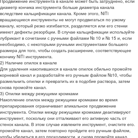
Продвижение инструмента в канале может быть затруднено, если
диаметр кончика инструмента больше диаметра канала
вследствие кальцификации канала. Кроме этого, NiTi
вращающиеся инструменты не могут продвигаться по узкому
каналу, который резко изгибается, разделяется или его стенки
имеют дефекты резорбции. В случае кальцификации используйте
лубрикант в сочетании с ручными файлами № 10 и № 15 и, если
необходимо, с некоторыми ручными инструментами большего
размера для того, чтобы создать расширение, соответствующее
кончику NiTi инструмента.
2) Наличие опилок в канале
Для удаления накопившихся в канале опилок обильно промойте
корневой канал и разработайте его ручным файлом №10, чтобы
размельчить опилки и превратить их в подобие раствора, затем
снова промойте канал.
3) Опилки между режущими кромками
Накопление опилок между режущими кромками во время
препарирования ограничивает апикальное продвижение
инструмента. Опилки между режущими кромками деактивируют
инструмент, поскольку они отталкивают его активную часть от
стенок канала. В этом случае извлеките инструмент, очистите его.
промойте канал, затем повторно пройдите его ручным файлом,
чтобы убедиться в его проходимости, и снова промойте канал.