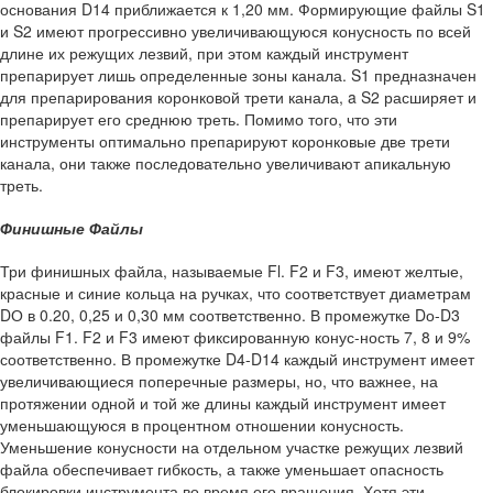
основания D14 приближается к 1,20 мм. Формирующие файлы S1
и S2 имеют прогрессивно увеличивающуюся конусность по всей
длине их режущих лезвий, при этом каждый инструмент
препарирует лишь определенные зоны канала. S1 предназначен
для препарирования коронковой трети канала, a S2 расширяет и
препарирует его среднюю треть. Помимо того, что эти
инструменты оптимально препарируют коронковые две трети
канала, они также последовательно увеличивают апикальную
треть.
Финишные Файлы
Три финишных файла, называемые Fl. F2 и F3, имеют желтые,
красные и синие кольца на ручках, что соответствует диаметрам
DО в 0.20, 0,25 и 0,30 мм соответственно. В промежутке Dо-D3
файлы F1. F2 и F3 имеют фиксированную конус-ность 7, 8 и 9%
соответственно. В промежутке D4-D14 каждый инструмент имеет
увеличивающиеся поперечные размеры, но, что важнее, на
протяжении одной и той же длины каждый инструмент имеет
уменьшающуюся в процентном отношении конусность.
Уменьшение конусности на отдельном участке режущих лезвий
файла обеспечивает гибкость, а также уменьшает опасность
блокировки инструмента во время его вращения. Хотя эти