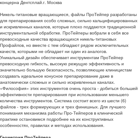
концерна Дентсплай.г. Москва
Никель-титановые вращающиеся, файлы ПроТейпер разработаны
для препарирования особо сложных, сильно кальцифицированных
и искривленных каналов, которые плохо поддаются традиционной
инструментальной обработке. ПроТейперы вобрали в себя все
превосходные качества вращающихся никель-титановых
Профайлов, но вместе с тем обладают рядом исключительных
качеств, которыми не обладает ни один из аналогов.
Уникальный дизайн обеспечивает инструментам ПроТейпер
превосходную гибкость, высокую режущую эффективность и
значительно большую безопасность, позволяющие клиницистам
создавать идеальное конусное препарирование даже в
анатомически сложных и сильно искривленных каналах.
«Философия» этих инструментов очень проста - добиться большей
эффективности препарирования при использовании меньшего
количества инструментов. Система состоит всего из шести (6)
файлов - трех формирующих и трех финишных. Для лучшего
понимания механизма работы Про-Тейперов в клинической
практике остановимся подробнее на их конструктивных
особенностях, правилах и методах использования.
Геометрия ПроТейпера