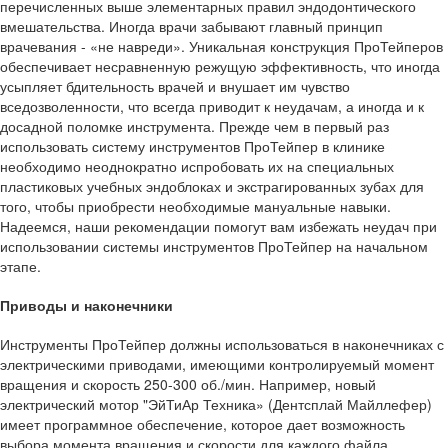
перечисленных выше элементарных правил эндодонтического
вмешательства. Иногда врачи забывают главный принцип
врачевания - «не навреди». Уникальная конструкция ПроТейперов
обеспечивает несравненную режущую эффективность, что иногда
усыпляет бдительность врачей и внушает им чувство
вседозволенности, что всегда приводит к неудачам, а иногда и к
досадной поломке инструмента. Прежде чем в первый раз
использовать систему инструментов ПроТейпер в клинике
необходимо неоднократно испробовать их на специальных
пластиковых учебных эндоблоках и экстрагированных зубах для
того, чтобы приобрести необходимые мануальные навыки.
Надеемся, наши рекомендации помогут вам избежать неудач при
использовании системы инструментов ПроТейпер на начальном
этапе.
Приводы и наконечники
Инструменты ПроТейпер должны использоваться в наконечниках с
электрическими приводами, имеющими контролируемый момент
вращения и скорость 250-300 об./мин. Например, новый
электрический мотор "ЭйТиАр Техника» (Дентсплай Майллефер)
имеет программное обеспечение, которое дает возможность
выбора момента вращения и скорости для каждого файла