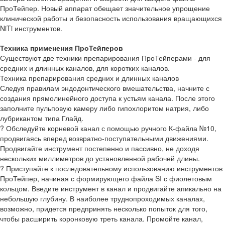
ПроТейпер. Новый аппарат обещает значительное упрощение
клинической работы и безопасность использования вращающихся
NiTi инструментов.
Техника применения ПроТейперов
Существуют две техники препарирования ПроТейперами - для
средних и длинных каналов, для коротких каналов.
Техника препарирования средних и длинных каналов
Следуя правилам эндодонтического вмешательства, начните с
создания прямолинейного доступа к устьям канала. После этого
заполните пульповую камеру либо гипохлоритом натрия, либо
лубрикантом типа Глайд.
? Обследуйте корневой канал с помощью ручного К-файла №10,
продвигаясь вперед возвратно-поступательными движениями.
Продвигайте инструмент постепенно и пассивно, не доходя
нескольких миллиметров до установленной рабочей длины.
? Приступайте к последовательному использованию инструментов
ПроТейпер, начиная с формирующего файла SI с фиолетовым
кольцом. Введите инструмент в канал и продвигайте апикально на
небольшую глубину. В наиболее труднопроходимых каналах,
возможно, придется предпринять несколько попыток для того,
чтобы расширить коронковую треть канала. Промойте канал,