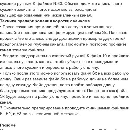
сужения ручным К-файлом №30. Обычно диаметр апикального
сужения зависит от того, насколько вы расширили
кальцифицированный или искривленный канал.
Техника препарирования коротких каналов
• После создания прямолинейного доступа к устью канала
начинайте препарирование формирующим файлом Sx. Пассивно
продвигайте его апикально до достижения примерно двух третей
предполагаемой глубины канала. Промойте и повторно пройдите
канал этим же файлом.
• Введите предварительно изогнутый ручной К-файл 10 и пройдите
им остальную часть канала, чтобы убедиться в проходимости
апикального сужения и определить рабочую длину.
• Только после этого можно использовать файл Sx на всю рабочую
длину. Один раз введите файл Sx на рабочую длину не более чем
на одну секунду. Файл должен легко пройти рабочую длину
благодаря выполнению предыдущих этапов. После того как файл
Sx будет введен на рабочую длину, промойте и повторно пройдите
канал.
? Окончательно препарирование проводите финишными файлами
Fl. F2, и F3 по вышеописанной методике.
Резюме