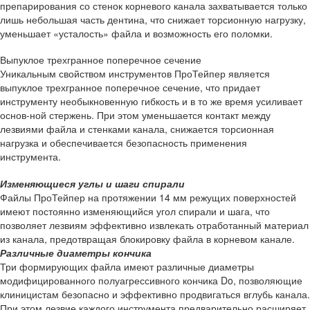
препарирования со стенок корневого канала захватывается только
лишь небольшая часть дентина, что снижает торсионную нагрузку,
уменьшает «усталость» файла и возможность его поломки.
Выпуклое трехгранное поперечное сечение
Уникальным свойством инструментов ПроТейпер является
выпуклое трехгранное поперечное сечение, что придает
инструменту необыкновенную гибкость и в то же время усиливает
основ-ной стержень. При этом уменьшается контакт между
лезвиями файла и стенками канала, снижается торсионная
нагрузка и обеспечивается безопасность применения
инструмента.
Изменяющиеся углы и шаги спирали
Файлы ПроТейпер на протяжении 14 мм режущих поверхностей
имеют постоянно изменяющийся угол спирали и шага, что
позволяет лезвиям эффективно извлекать отработанный материал
из канала, предотвращая блокировку файла в корневом канале.
Различные диаметры кончика
Три формирующих файла имеют различные диаметры
модифицированного полуагрессивного кончика Do, позволяющие
клиницистам безопасно и эффективно продвигаться вглубь канала.
При этом лезвие каждого инструмента предварительно расширяет