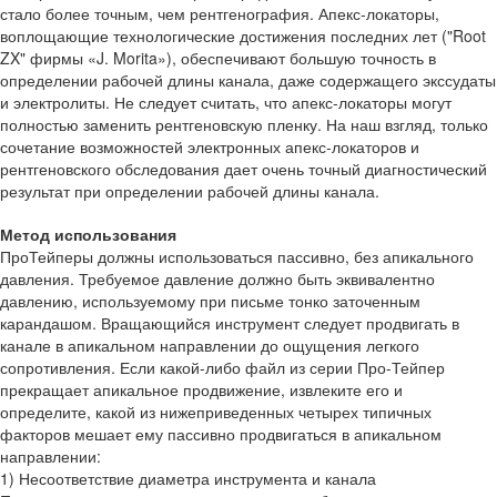
стало более точным, чем рентгенография. Апекс-локаторы,
воплощающие технологические достижения последних лет ("Root
ZX" фирмы «J. Morita»), обеспечивают большую точность в
определении рабочей длины канала, даже содержащего экссудаты
и электролиты. Не следует считать, что апекс-локаторы могут
полностью заменить рентгеновскую пленку. На наш взгляд, только
сочетание возможностей электронных апекс-локаторов и
рентгеновского обследования дает очень точный диагностический
результат при определении рабочей длины канала.
Метод использования
ПроТейперы должны использоваться пассивно, без апикального
давления. Требуемое давление должно быть эквивалентно
давлению, используемому при письме тонко заточенным
карандашом. Вращающийся инструмент следует продвигать в
канале в апикальном направлении до ощущения легкого
сопротивления. Если какой-либо файл из серии Про-Тейпер
прекращает апикальное продвижение, извлеките его и
определите, какой из нижеприведенных четырех типичных
факторов мешает ему пассивно продвигаться в апикальном
направлении:
1) Несоответствие диаметра инструмента и канала