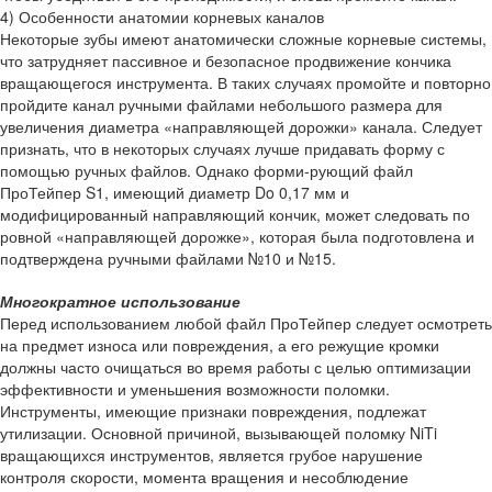
4) Особенности анатомии корневых каналов
Некоторые зубы имеют анатомически сложные корневые системы,
что затрудняет пассивное и безопасное продвижение кончика
вращающегося инструмента. В таких случаях промойте и повторно
пройдите канал ручными файлами небольшого размера для
увеличения диаметра «направляющей дорожки» канала. Следует
признать, что в некоторых случаях лучше придавать форму с
помощью ручных файлов. Однако форми-рующий файл
ПроТейпер S1, имеющий диаметр Do 0,17 мм и
модифицированный направляющий кончик, может следовать по
ровной «направляющей дорожке», которая была подготовлена и
подтверждена ручными файлами №10 и №15.
Многократное использование
Перед использованием любой файл ПроТейпер следует осмотреть
на предмет износа или повреждения, а его режущие кромки
должны часто очищаться во время работы с целью оптимизации
эффективности и уменьшения возможности поломки.
Инструменты, имеющие признаки повреждения, подлежат
утилизации. Основной причиной, вызывающей поломку NiTi
вращающихся инструментов, является грубое нарушение
контроля скорости, момента вращения и несоблюдение