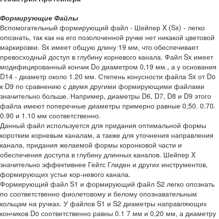
Формирующие Файлы
Вспомогательный формирующий файл - Шейпер X (Sx) - легко
опознать, так как на его позолоченной ручке нет никакой цветовой
маркировки. Sx имеет общую длину 19 мм, что обеспечивает
превосходный доступ в глубину корневого канала. Файл Sx имеет
модифицированный кончик Dо диаметром 0,19 мм., а у основания
D14 - диаметр около 1.20 мм. Степень конусности файла Sx от Do
к D9 по сравнению с двумя другими формирующими файлами
значительно больше. Например, диаметры D6, D7, D8 и D9 этого
файла имеют поперечные диаметры примерно равные 0,50. 0.70.
0.90 и 1.10 мм соответственно.
Данный файл используется для придания оптимальной формы
коротким корневым каналам, а также для уточнения направления
канала, придания желаемой формы коронковой части и
обеспечения доступа в глубину длинных каналов. Шейпер X
значительно эффективнее Гейтс Глиден и других инструментов,
формирующих устье кор-невого канала.
Формирующий файл S1 и формирующий файл S2 легко опознать
по соответственно фиолетовому и белому опознавательным
кольцам на ручках. У файлов S1 и S2 диаметры направляющих
кончиков Do соответственно равны 0.1 7 мм и 0,20 мм, а диаметру