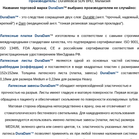
Производитель:
DuraMedical SDN BHD, Малайзия
тм
Название торговой марки
DuraDam
выбрано производителем не случайно:
тм
DuraDam
- это следствие сокращения двух слов:
Durable
(англ. "прочный, надежный,
крепкий") и
Dam
(медицинский англ. "тонкая резиновая защитная прокладка").
тм
Латексные платки DuraDam
изготовлены в соответствии с самыми строгими
международными стандартами качества, что подтверждено сертификатами: ISO 9001,
ISO 13485, FDA Approval, CE и российским сертификатом соответствия и
регистрационным удостоверением МинЗдрава РФ.
тм
Латексные листы DuraDam
являются одной из основных частей системы
раббердам (коффердам)
и поставляются в виде квадратных пластин с размерам
тм
152х152мм. Толщина латексного листа (платка, завесы)
DuraDam
составляе
0,18мм для размера Medium и 0,22мм для размера Heavy.
тм
Латексные завесы DuraDam
обладают непревзойденной эластичностью и
прочностью на разрыв. Листы имеют гладкую и матовую поверхности. Первая всегда
обращена к пациенту и обеспечивает скольжение по поверхности изолируемых зубов.
Матовая сторона обращена непосредственно к врачу, она не отсвечивает от
стоматологического бестеневого светильника. Для каждодневного использования
рекомендуется использовать именно латексные завесы (платки, листы) размера
MEDIUM, зеленого цвета или синего цветов, т.к. эластичность указанных листов
тм
латекса
DuraDam
позволяет применять их при любой технике наложения системы