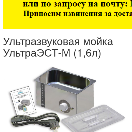
Ультразвуковая мойка
УльтраЭСТ-М (1,6л)