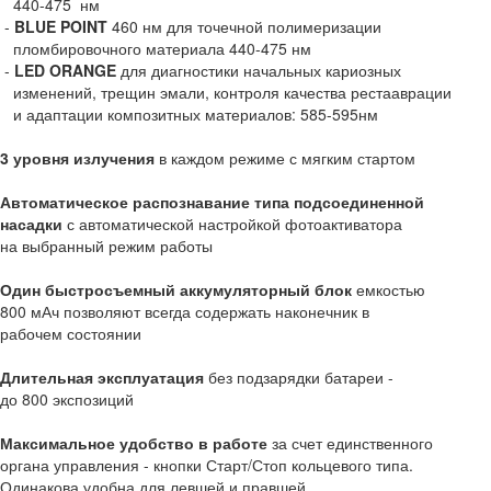
440-475 нм
-
BLUE POINT
460 нм для точечной полимеризации
пломбировочного материала 440-475 нм
-
LED ORANGE
для диагностики начальных кариозных
изменений, трещин эмали, контроля качества рестааврации
и адаптации композитных материалов: 585-595нм
3 уровня излучения
в каждом режиме с мягким стартом
Автоматическое распознавание типа подсоединенной
насадки
с автоматической настройкой фотоактиватора
на выбранный режим работы
Один быстросъемный аккумуляторный блок
емкостью
800 мАч позволяют всегда содержать наконечник в
рабочем состоянии
Длительная эксплуатация
без подзарядки батареи -
до 800 экспозиций
Максимальное удобство в работе
за счет единственного
органа управления - кнопки Старт/Стоп кольцевого типа.
Одинакова удобна для левшей и правшей