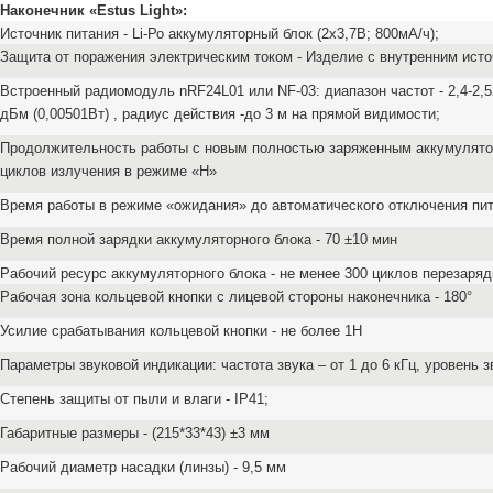
Наконечник «Estus Light»:
Источник питания - Li-Ро аккумуляторный блок (2х3,7В; 800мА/ч);
Защита от поражения электрическим током - Изделие с
внутренним исто
Встроенный радиомодуль nRF24L01 или NF-03: диапазон
частот - 2,4-2
дБм
(0,00501Вт) , радиус действия -до 3 м на прямой видимости;
Продолжительность работы с новым полностью заряженным
аккумулято
циклов
излучения в режиме «Н»
Время работы в режиме «ожидания» до автоматического
отключения пит
Время полной зарядки аккумуляторного блока - 70 ±10 мин
Рабочий ресурс аккумуляторного блока - не менее 300 циклов
перезаряд
Рабочая зона кольцевой кнопки с лицевой стороны
наконечника - 180°
Усилие срабатывания кольцевой кнопки - не более 1Н
Параметры звуковой индикации: частота звука – от 1 до 6 кГц,
уровень з
Степень защиты от пыли и влаги - IP41;
Габаритные размеры - (215*33*43) ±3 мм
Рабочий диаметр насадки (линзы) - 9,5 мм