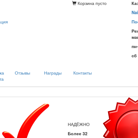
Корзина
пусто
Ка
Na
ация
По
Ре
ма
пн
сб
ка
Отзывы
Награды
Контакты
та
НАДЁЖНО
Более 32