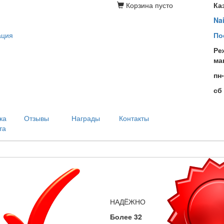
Корзина
пусто
Ка
Na
ация
По
Ре
ма
пн
сб
ка
Отзывы
Награды
Контакты
та
НАДЁЖНО
Более 32