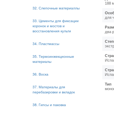
188 
32. Слепочные материаллы
Особ
для 
33. Цементы для фиксации
коронок и мостов и
Разм
восстановления культи
два 
Степ
34. Пластмассы
экст
Стра
35. Термоинжекционные
Испа
материалы
Стра
36. Воска
Испа
Тип
37. Материалы для
моно
перебазировки и вкладок
38. Гипсы и паковка