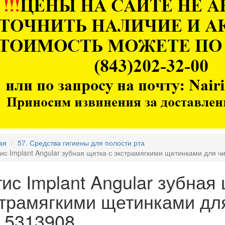
ая
57. Средства гигиены для полости рта
ис Implant Angular зубная щетка с экстрамягкими щетинками для ч
ис Implant Angular зубная
страмягкими щетинками дл
 5313908