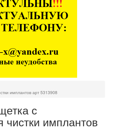
истки имплантов арт 5313908
 щетка с
я чистки имплантов