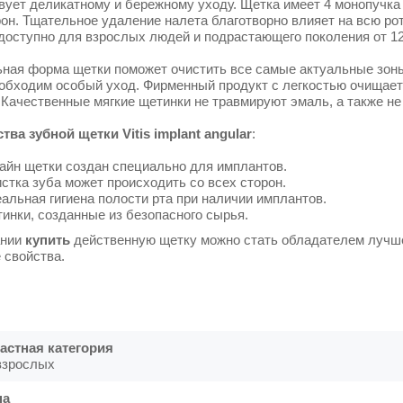
вует деликатному и бережному уходу. Щетка имеет 4 монопучка 
рон. Тщательное удаление налета благотворно влияет на всю ро
доступно для взрослых людей и подрастающего поколения от 12
ная форма щетки поможет очистить все самые актуальные зоны
еобходим особый уход. Фирменный продукт с легкостью очищает
 Качественные мягкие щетинки не травмируют эмаль, а также не
тва зубной щетки Vitis implant angular
:
айн щетки создан специально для имплантов.
стка зуба может происходить со всех сторон.
альная гигиена полости рта при наличии имплантов.
инки, созданные из безопасного сырья.
ании
купить
действенную щетку можно стать обладателем лучше
 свойства.
астная категория
взрослых
на