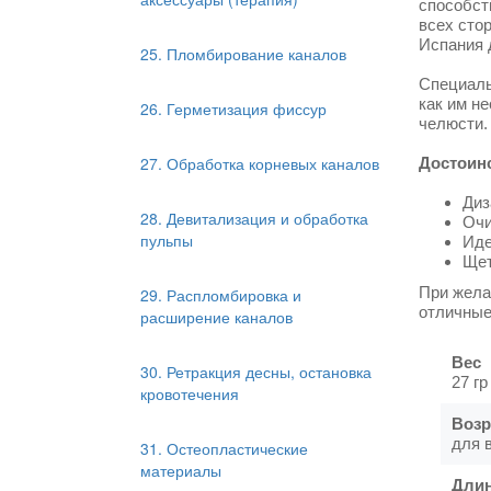
способст
всех сто
Испания 
25. Пломбирование каналов
Специаль
как им н
26. Герметизация фиссур
челюсти.
27. Обработка корневых каналов
Достоинс
Диз
28. Девитализация и обработка
Очи
пульпы
Иде
Щет
При жел
29. Распломбировка и
отличные
расширение каналов
Вес
30. Ретракция десны, остановка
27 гр
кровотечения
Возр
для 
31. Остеопластические
материалы
Дли