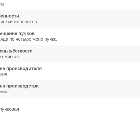
мм
енности
чистки имплантов
ещение пучков
ряда по четыре моно пучка
ень жёсткости
ра мягкая
на производителя
ния
на производства
ния
пучковая