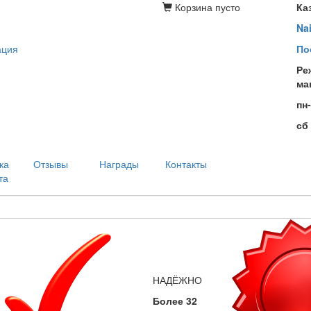
Корзина
пусто
Ка
Na
ация
По
Ре
ма
пн
сб
ка
Отзывы
Награды
Контакты
та
НАДЁЖНО
Более 32