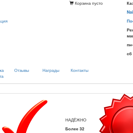
Корзина
пусто
Ка
Na
ация
По
Ре
ма
пн
сб
ка
Отзывы
Награды
Контакты
та
НАДЁЖНО
Более 32