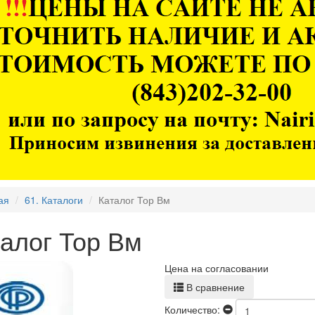
ая
61. Каталоги
Каталог Тор Вм
алог Тор Вм
Цена на согласовании
В сравнение
Количество: