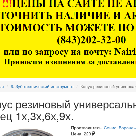
ая
6. Зуботехнический инструмент
Конус резиновый универсал
нус резиновый универсаль
ец 1х,3х,6х,9х.
Производитель:
Сонис, Вороне
Цена:
220