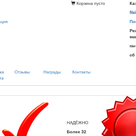
Корзина
пусто
Ка
Na
ация
По
Ре
ма
пн
сб
ка
Отзывы
Награды
Контакты
та
НАДЁЖНО
Более 32