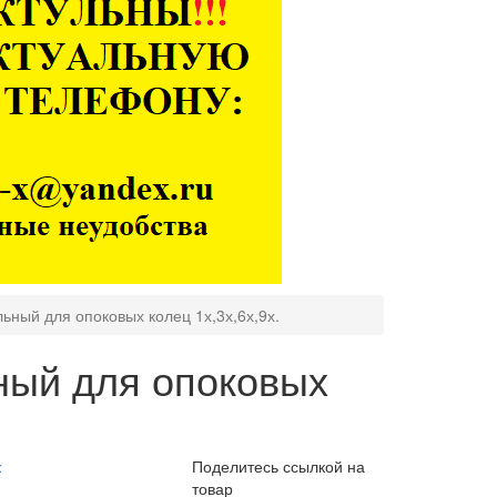
ьный для опоковых колец 1х,3х,6х,9х.
ный для опоковых
ж
Поделитесь ссылкой на
товар