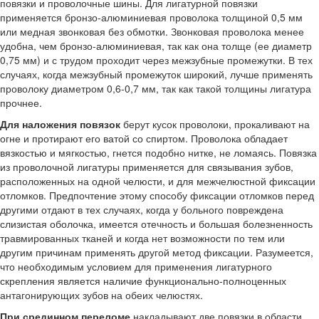
повязки и проволочные шины. Для лигатурной повязки
применяется бронзо-алюминиевая проволока толщиной 0,5 мм
или медная звонковая без обмотки. Звонковая проволока менее
удобна, чем бронзо-алюминиевая, так как она толще (ее диаметр
0,75 мм) и с трудом проходит через межзубные промежутки. В тех
случаях, когда межзубный промежуток широкий, лучше применять
проволоку диаметром 0,6-0,7 мм, так как такой толщины лигатура
прочнее.
Для наложения повязок
берут кусок проволоки, прокаливают на
огне и протирают его ватой со спиртом. Проволока обладает
вязкостью и мягкостью, гнется подобно нитке, не ломаясь. Повязка
из проволочной лигатуры применяется для связывания зубов,
расположенных на одной челюсти, и для межчелюстной фиксации
отломков. Предпочтение этому способу фиксации отломков перед
другими отдают в тех случаях, когда у больного повреждена
слизистая оболочка, имеется отечность и большая болезненность
травмированных тканей и когда нет возможности по тем или
другим причинам применять другой метод фиксации. Разумеется,
что необходимым условием для применения лигатурного
скрепления является наличие функционально-полноценных
антагонирующих зубов на обеих челюстях.
При срединном переломе
накладывают две повязки в области