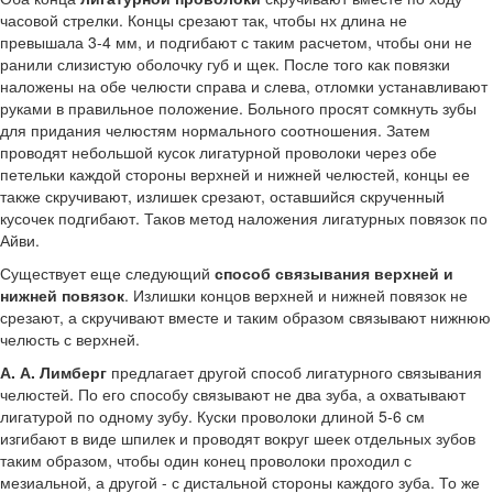
часовой стрелки. Концы срезают так, чтобы нх длина не
превышала 3-4 мм, и подгибают с таким расчетом, чтобы они не
ранили слизистую оболочку губ и щек. После того как повязки
наложены на обе челюсти справа и слева, отломки устанавливают
руками в правильное положение. Больного просят сомкнуть зубы
для придания челюстям нормального соотношения. Затем
проводят небольшой кусок лигатурной проволоки через обе
петельки каждой стороны верхней и нижней челюстей, концы ее
также скручивают, излишек срезают, оставшийся скрученный
кусочек подгибают. Таков метод наложения лигатурных повязок по
Айви.
Существует еще следующий
способ связывания верхней и
нижней повязок
. Излишки концов верхней и нижней повязок не
срезают, а скручивают вместе и таким образом связывают нижнюю
челюсть с верхней.
А. А. Лимберг
предлагает другой способ лигатурного связывания
челюстей. По его способу связывают не два зуба, а охватывают
лигатурой по одному зубу. Куски проволоки длиной 5-6 см
изгибают в виде шпилек и проводят вокруг шеек отдельных зубов
таким образом, чтобы один конец проволоки проходил с
мезиальной, а другой - с дистальной стороны каждого зуба. То же