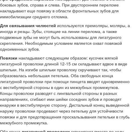
боковых зубов, справа и слева. При двустороннем переломе
накладывают еще повязку в области фронтальных зубов для
иммобилизации среднего отломка.
Для связывания челюстей
используются премоляры, моляры, а
иногда и резцы. Зубы, стоящие на линии перелома, а также
подвижные зубы не могут быть использованы для лигатурного
скрепления. Необходимым условием является охват повязкой
одноименных зубов.
Повязки
накладывают следующим образом: кусочек мягкой
лигатурной проволоки длиной 12-15 см складывают вдвое в виде
шпильки. На изгибе шпильки проволоку скручивают так, чтобы
образовалась небольшая петелька. Оба свободных конца
лигатурной проволоки при помощи пинцета вводят одновременно
с вестибулярной стороны в один из межзубных промежутков.
Концы проволоки разводят с лингвальной стороны в разных
направлениях, сгибают ими шейки соседних зубов и проводят
кнаружи в вестибулярную сторону. Дистальный конец выведенной
наружу проволоки продевают через петельку для устойчивости
повязки и для предотвращения проскальзывания петельки в глубь
межзубного промежутка.
Оба конца
лигатурной проволоки
скручивают вместе по ходу