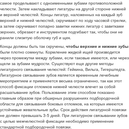
самое проделывают с одноименными зубами противоположной
челюсти. Затем накладывают лигатуры на другой стороне нижней
и верхней челюстей. Концы лигатур, наложенных на каждый зуб
верхней и нижней челюстей, скручивают по ходу часовой стрелки,
а затем скручивают попарно завитки нижних лигатур с завитками
зерхних, обрезают и инструментом подгибают так, чтобы они не
ранили слизитую оболочку губ и щек.
Концы должны быть так скручены,
чтобы верхние и нижние зубы
были плотно сомкнуты. Кормление жидкой ищей производится
через промежутки между зубами, если таковые имеются, или через
щели за зубами мудрости. Существуют еще другие методы
лигатурного связывания челюстей: Гейкина, Вильга, Тигерштедта.
Лигатурное связывание зубов является временным лечебным
мероприятием и применяется весьма ограниченно, так как этот
способ фиксации отломков нижней челюсти влечет за собой
расшатывание зубов. Пользование этим способом показано
главным образом при обширных разрушениях подбородочной
области для связывания боковых отломков, на которых имеются
устойчивые жевательные зубы. Срок действия лигатурной повязки
не должен превышать 3-5 дней. При лигатурном связывании зубов
с целью межчелюстной фиксации необходимо применение
стандартной подбородочной повязки.