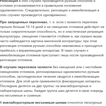
Репозиция
в этих случаях производится ручным способом и
отломки устанавливаются в правильном положении
одномоментно. Следовательно, репозиция и иммобилизация в
этих случаях производятся одновременно.
При запущенных переломах
, т. е. если с момента перелома
прошло больше 10-14 дней и на смещение отломков действует не
только сократительная способность, но и эластическая ретракция
мускулатуры, смещение становится стойким и, как сказано выше,
часто наблюдается картина миогенной контрактуры; при этом
репозиция отломков ручным способом невозможна и приходится
прибегать к вправляющим аппаратам. В таких случаях к
иммобилизации отломков приступают лишь после произведенной
репозиции отломков.
В случаях переломов челюсти
без смещения или с нестойким
смещением отломков, репонированных одномоментно ручным
способом, ортопедическое лечение сводится к иммобилизации
отломков. Для этой цели применяются фиксирующие аппараты.
Последние делятся на две группы: на внелабораторные и
лабораторные шины. Каждая группа шин делится в свою очередь
на несъемные и съемные.
К
внелабораторным несъемным шинам
относятся лигатурные