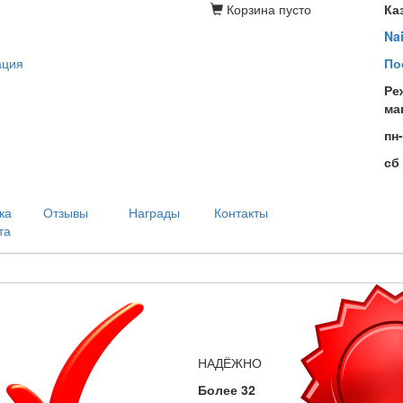
Корзина
пусто
Ка
Na
ация
По
Ре
ма
пн
сб
ка
Отзывы
Награды
Контакты
та
НАДЁЖНО
Более 32