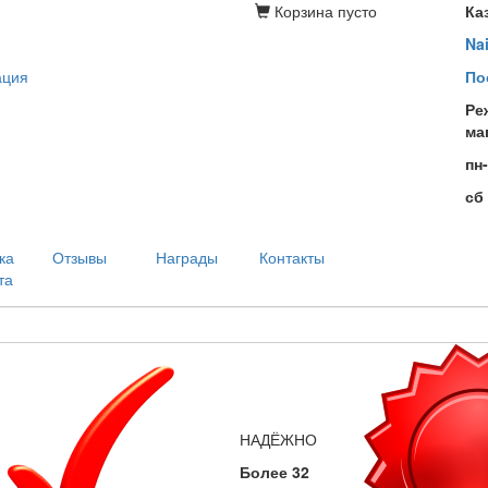
Корзина
пусто
Ка
Na
ация
По
Ре
ма
пн
сб
ка
Отзывы
Награды
Контакты
та
НАДЁЖНО
Более 32