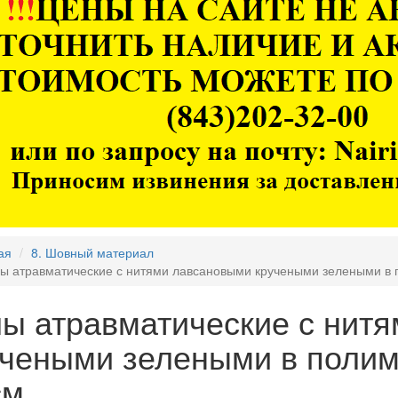
ая
8. Шовный материал
ы атравматические с нитями лавсановыми кручеными зелеными в 
лы атравматические с нит
учеными зелеными в полим
см