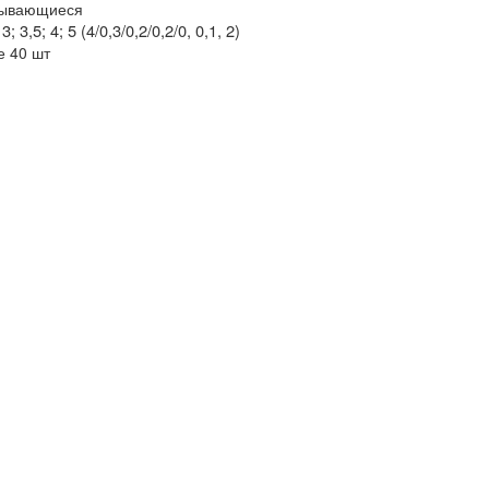
сывающиеся
 3; 3,5; 4; 5 (4/0,3/0,2/0,2/0, 0,1, 2)
е 40 шт