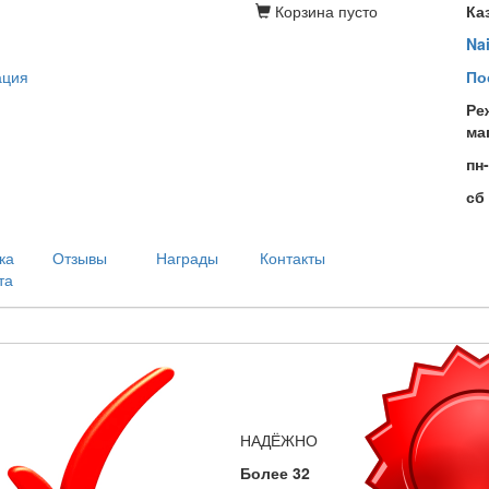
Корзина
пусто
Ка
Na
ация
По
Ре
ма
пн
сб
ка
Отзывы
Награды
Контакты
та
НАДЁЖНО
Более 32