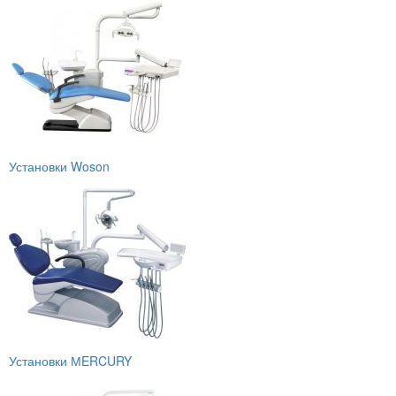
Установки Woson
Установки МERCURY