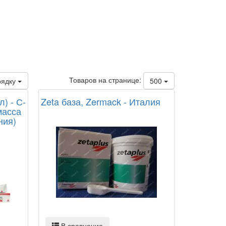
Товаров на странице:
рядку
500
л) - С-
Zeta база, Zermack - Италия
масса
ния)
В сравнение