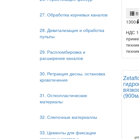
В
27. Обработка корневых каналов
1300
28. Девитализация и обработка
НДС 1
пульпы
приме
техни
техник
29. Распломбировка и
расширение каналов
30. Ретракция десны, остановка
Zetafl
кровотечения
гидро
вязко
(900м
31. Остеопластические
материалы
32. Слепочные материаллы
33. Цементы для фиксации
коронок и мостов и