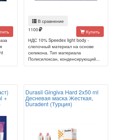
В сравнение
1100
пить
Купить
база
НДС 10% Speedex light body -
я
слепочный материал на основе
ht
силикона. Тип материала
Полисилоксан, конденсирующий...
ст)
Durasil Gingiva Hard 2x50 ml
l +
Десневая маска Жесткая,
+
Duradent (Турция)