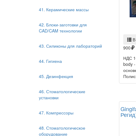
41. Керамические массы
42. Блоки-заготовки для
CAD/CAM технологии
В
43. Силиконы для лабораторий
900
НДС 1
44. Гигиена
body 
основ
Полиси
45. Дезинфекция
46. Стоматологические
установки
Gingif
47. Компрессоры
Регид
48. Стоматологическое
оборудование