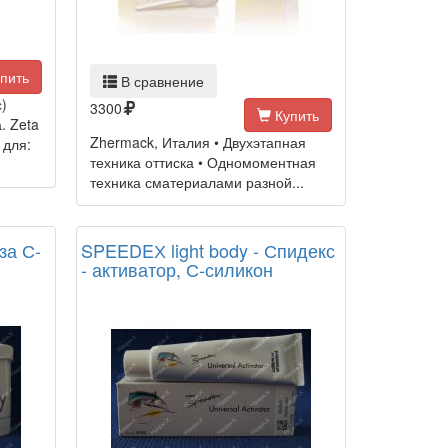
пить
В сравнение
)
3300
Купить
. Zeta
Zhermack, Италия • Двухэтапная
 для:
техника оттиска • Одномоментная
техника сматериалами разной...
за С-
SPEEDEХ light body - Спидекс
- активатор, С-силикон