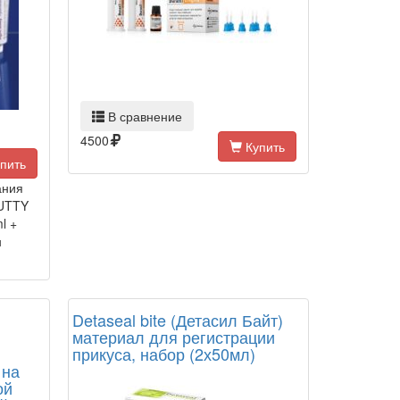
В сравнение
4500
Купить
пить
ания
UTTY
l +
н
Detaseal bite (Детасил Байт)
материал для регистрации
прикуса, набор (2х50мл)
 на
ой