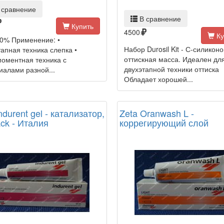
 сравнение
В сравнение
Купить
4500
Ку
0% Применение: •
Набор Durosil Kit - С-силикон
апная техника слепка •
оттискная масса. Идеален дл
оментная техника с
двухэтапной техники оттиска
иалами разной...
Обладает хорошей...
ndurent gel - катализатор,
Zeta Oranwash L -
ck - Италия
коррегирующий слой