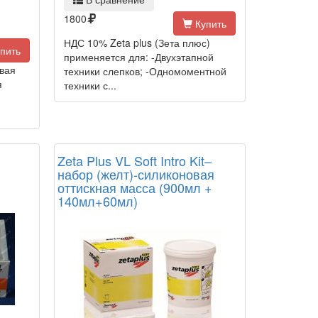
1800
Купить
НДС 10% Zeta plus (Зета плюс)
пить
применяется для: -Двухэтапной
овая
техники слепков; -Одномоментной
я
техники с...
Zeta Plus VL Soft Intro Kit–
набор (желт)-силиконовая
оттискная масса (900мл +
140мл+60мл)