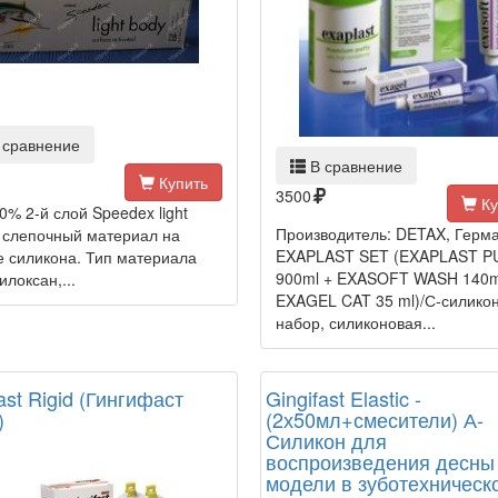
 сравнение
В сравнение
Купить
3500
Ку
0% 2-й слой Speedex light
Производитель: DETAX, Герм
- слепочный материал на
EXAPLAST SET (EXAPLAST P
е силикона. Тип материала
900ml + EXASOFT WASH 140m
локсан,...
EXAGEL CAT 35 ml)/С-силико
набор, силиконовая...
ast Rigid (Гингифаст
Gingifast Elastic -
)
(2х50мл+смесители) А-
Силикон для
воспроизведения десны
модели в зуботехническ