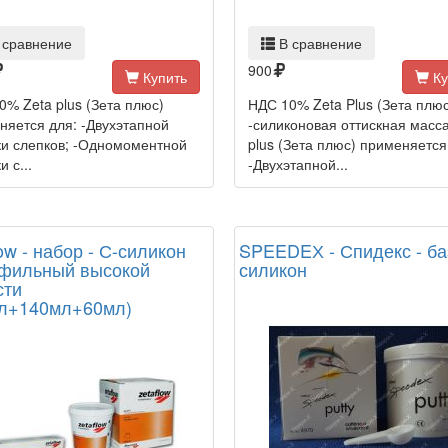
 сравнение
В сравнение
900
Купить
Ку
0% Zeta plus (Зета плюс)
НДС 10% Zeta Plus (Зета плюс
няется для: -Двухэтапной
-силиконовая оттискная масса
ки слепков; -Одномоментной
plus (Зета плюс) применяется
и с...
-Двухэтапной...
ow - набор - С-силикон
SPEEDEХ - Спидекс - ба
фильный высокой
силикон
сти
л+140мл+60мл)