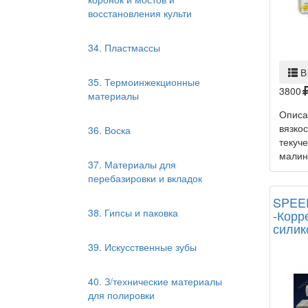
восстановления культи
34. Пластмассы
В
35. Термоинжекционные
3800
материалы
Описа
вязко
36. Воска
текуч
малины
37. Материалы для
перебазировки и вкладок
SPEED
38. Гипсы и паковка
-Корр
силик
39. Искусственные зубы
40. З/технические материалы
для полировки