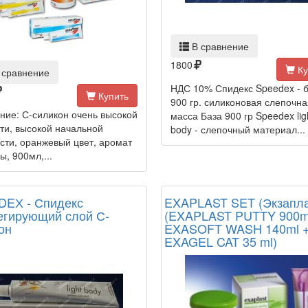
В сравнение
1800
Ку
 сравнение
НДС 10% Спидекс Speedex - 
Купить
900 гр. силиконовая слепочна
ние: С-силикон очень высокой
масса База 900 гр Speedex lig
сти, высокой начальной
body - слепочный материал...
ести, оранжевый цвет, аромат
, 900мл,...
EХ - Спидекс
EXAPLAST SET (Экзапла
егирующий слой С-
(EXAPLAST PUTTY 900m
он
EXASOFT WASH 140ml 
EXAGEL CAT 35 ml)