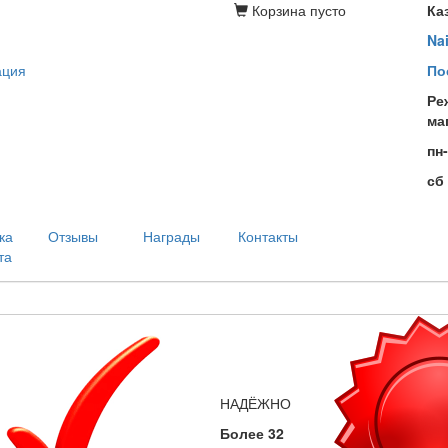
Корзина
пусто
Ка
Na
ация
По
Ре
ма
пн
сб
ка
Отзывы
Награды
Контакты
та
НАДЁЖНО
Более 32