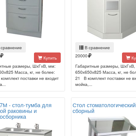
 сравнение
В сравнение
20000
Купить
Ку
итные размеры, ШхГхВ, мм:
Габаритные размеры, ШхГхВ,
0х825 Масса, кг, не более:
650х650х825 Масса, кг, не бо
 комплект поставки не входит
21 В комплект поставки не в
...
мойка,...
7М - стол-тумба для
Стол стоматологический
ой раковины и
сборный
осборника