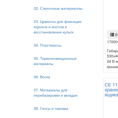
32. Слепочные материаллы
33. Цементы для фиксации
коронок и мостов и
восстановления культи
В
17000
34. Пластмассы
Габар
530х46
35. Термоинжекционные
24 В к
материалы
крышка
36. Воска
СЕ 11
хране
37. Материалы для
ящик
перебазировки и вкладок
38. Гипсы и паковка