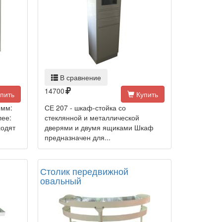
В сравнение
14700
пить
Купить
 мм:
СЕ 207 - шкаф-стойка со
лее:
стеклянной и металлической
ходят
дверями и двумя ящиками Шкаф
предназначен для...
Столик передвижной
овальный