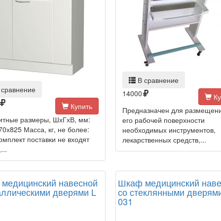
В сравнение
 сравнение
14000
Ку
Купить
Предназначен для размещен
итные размеры, ШхГхВ, мм:
его рабочей поверхности
0х825 Масса, кг, не более:
необходимых инструментов,
омплект поставки не входят
лекарственных средств,...
...
медицинский навесной
Шкаф медицинский нав
аллическими дверями L
со стеклянными дверями
031