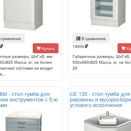
 сравнение
В сравнение
19000
Купить
Ку
итные размеры, ШхГхВ, мм:
Габаритные размеры, ШхГхВ,
0х825 Масса, кг, не более:
530х460х825 Масса, кг, не бо
омплект поставки не входит
29
...
8М - стол-тумба для
СЕ 135 - стол-тумба для
ния инструментов с 5-ю
раковины и мусоросбор
ами
углового исполнения