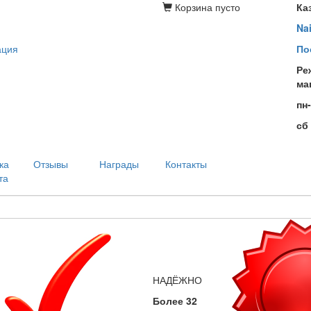
Корзина
пусто
Ка
Na
ация
По
Ре
ма
пн
сб
ка
Отзывы
Награды
Контакты
та
НАДЁЖНО
Более 32