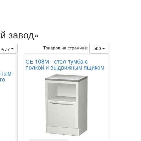
й завод»
Товаров на странице:
рядку
500
СЕ 108М - стол-тумба с
полкой и выдвижным ящиком
дным
го