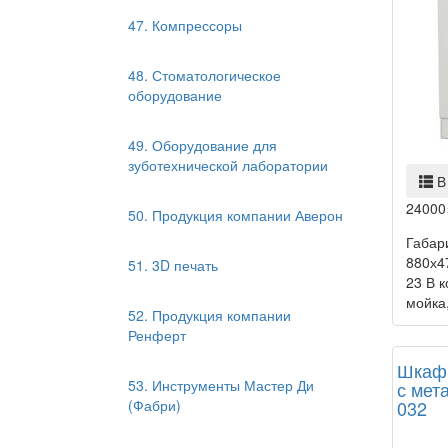
47. Компрессоры
48. Стоматологическое
оборудование
49. Оборудование для
зуботехнической лаборатории
В
24000
50. Продукция компании Аверон
Габар
880х47
51. 3D печать
23 В к
мойка,
52. Продукция компании
Ренферт
Шкаф 
53. Инструменты Мастер Ди
с мет
(Фабри)
032