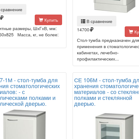
 сравнение
Купить
В сравнение
итные размеры, ШхГхВ, мм:
14700
Ку
60х825 Масса, кг, не более:
Стол-тумба предназначен дл
применения в стоматологичес
кабинетах, лечебно-
профилактических...
7-1М - стол-тумба для
СЕ 106М - стол-тумба д
ния стоматологических
хранения стоматологиче
иалов: - с
материалов - со стекля
лическами полками и
полками и стеклянной
лической дверью.
дверью.