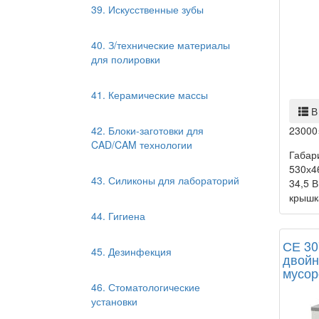
39. Искусственные зубы
40. З/технические материалы
для полировки
41. Керамические массы
В
42. Блоки-заготовки для
23000
CAD/CAM технологии
Габар
530х46
43. Силиконы для лабораторий
34,5 В
крышка
44. Гигиена
СЕ 30
45. Дезинфекция
двойн
мусор
46. Стоматологические
установки