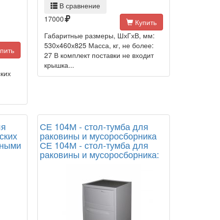
В сравнение
17000
Купить
Габаритные размеры, ШхГхВ, мм:
530х460х825 Масса, кг, не более:
пить
27 В комплект поставки не входит
я
крышка...
ких
ля
СЕ 104М - стол-тумба для
ских
раковины и мусоросборника
нными
СЕ 104М - стол-тумба для
раковины и мусоросборника: