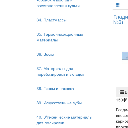
восстановления культи
Глади
34. Пластмассы
№3)
35. Термоинжекционные
материалы
36. Воска
37. Материалы для
перебазировки и вкладок
38. Гипсы и паковка
В
150
39. Искусственные зубы
Глади
внесе
40. З/технические материалы
карио
для полировки
прокла