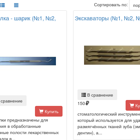
Сортировать по:
по
лка - шарик (№1, №2,
Экскаваторы (№1, №2, 
В сравнение
 сравнение
150
Ку
Купить
стоматологический инструмен
лки предназначены для
который используется для уд
ния в обработанные
размягчённых тканей зуба (эм
зные полости лекарственных
дентин), а...
док в...