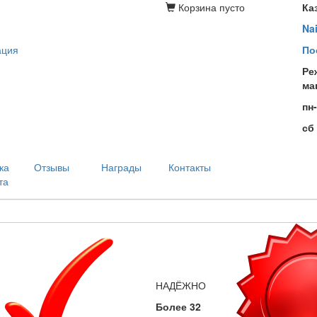
Корзина
пусто
Ка
Na
ация
По
Ре
ма
пн
сб
ка
Отзывы
Награды
Контакты
та
НАДЁЖНО
Более 32