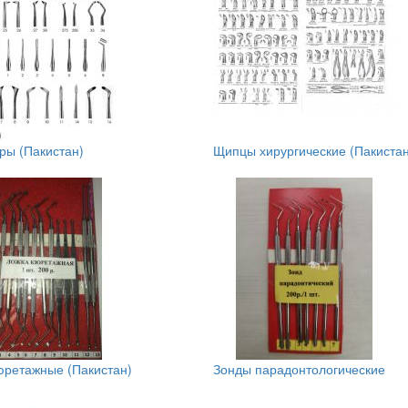
ры (Пакистан)
Щипцы хирургические (Пакистан
юретажные (Пакистан)
Зонды парадонтологические