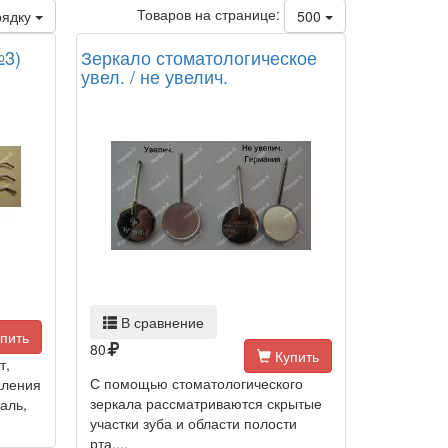
Товаров на странице:
рядку
500
№3)
Зеркало стоматологическое
увел. / не увелич.
В сравнение
пить
80
Купить
т,
С помощью стоматологического
аления
зеркала рассматриваются скрытые
аль,
участки зуба и области полости
рта,...