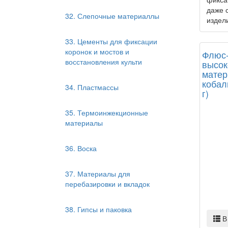
даже 
32. Слепочные материаллы
издели
33. Цементы для фиксации
коронок и мостов и
Флюс-
восстановления культи
высок
матер
кобал
34. Пластмассы
г)
35. Термоинжекционные
материалы
36. Воска
37. Материалы для
перебазировки и вкладок
38. Гипсы и паковка
В