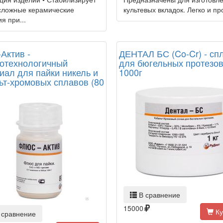
сложные керамические
культевых вкладок. Легко и про
я при...
Актив -
ДЕНТАЛ БС (Co-Cr) - сп
отехнологичный
для бюгельных протезо
иал для пайки никель и
1000г
ьт-хромовых сплавов (80
В сравнение
15000
Ку
 сравнение