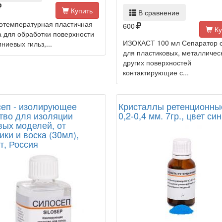
Купить
В сравнение
отемпературная пластичная
600
Ку
а для обработки поверхности
ИЗОКАСТ 100 мл Сепаратор 
иевых гильз,...
для пластиковых, металличес
других поверхностей
контактирующие с...
еп - изолирующее
Кристаллы ретенционн
тво для изоляции
0,2-0,4 мм. 7гр., цвет син
вых моделей, от
ики и воска (30мл),
т, Россия