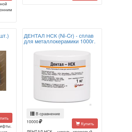
чной
ронним
шт.)
ДЕНТАЛ НСК (Ni-Cr) - сплав
для металлокерамики 1000г.
В сравнение
пить
10000
Купить
тифты.
ДЕНТАЛ НСК - никель–хромовый
ения