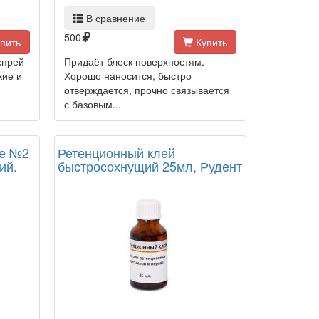
В сравнение
500
пить
Купить
спрей
Придаёт блеск поверхностям.
кие и
Хорошо наносится, быстро
отверждается, прочно связывается
с базовым...
ые №2
Ретенционный клей
ий.
быстросохнущий 25мл, Рудент