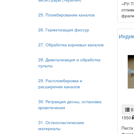
«РУ-Т
отлив
25. Пломбирование каналов
фрагм
26. Герметизация фиссур
Индик
27. Обработка корневых каналов
28. Девитализация и обработка
пульпы
29. Распломбировка и
расширение каналов
30. Ретракция десны, остановка
кровотечения
В
1550
31. Остеопластические
Паста
материалы
фикса