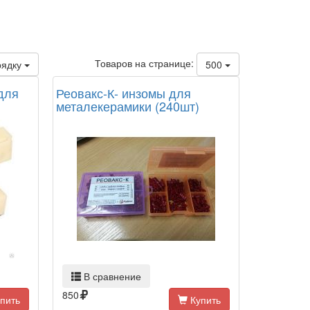
Товаров на странице:
рядку
500
для
Реовакс-К- инзомы для
металекерамики (240шт)
В сравнение
850
пить
Купить