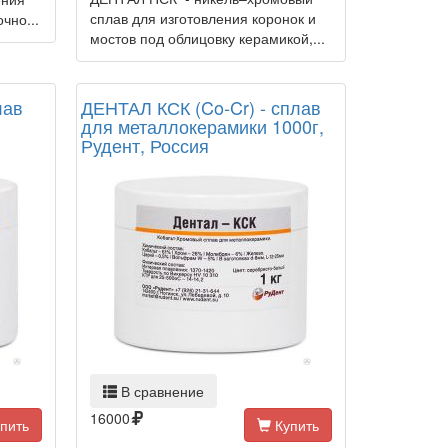
сплав для изготовления коронок и
чно...
мостов под облицовку керамикой,...
лав
ДЕНТАЛ КСК (Co-Cr) - сплав
в
для металлокерамики 1000г,
Рудент, Россия
В сравнение
16000
пить
Купить