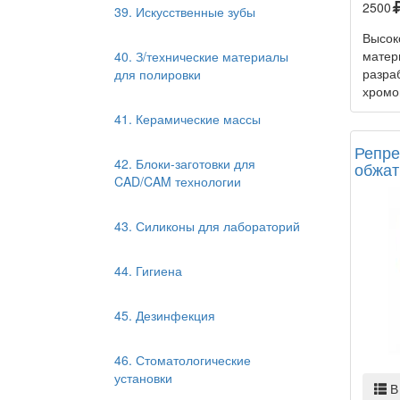
2500
39. Искусственные зубы
Высок
мате
40. З/технические материалы
разра
для полировки
хромов
41. Керамические массы
Репре
42. Блоки-заготовки для
обжат
CAD/CAM технологии
43. Силиконы для лабораторий
44. Гигиена
45. Дезинфекция
46. Стоматологические
установки
В