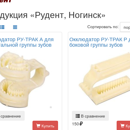
дукция «Рудент, Ногинск»
Сортировать по:
по
датор РУ-ТРАК А для
Окклюдатор РУ-ТРАК Р 
альной группы зубов
боковой группы зубов
 сравнение
В сравнение
150
Купить
Ку