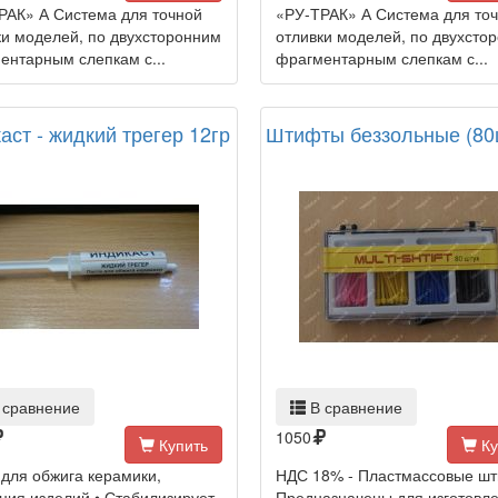
РАК» А Система для точной
«РУ-ТРАК» А Система для то
ки моделей, по двухсторонним
отливки моделей, по двухсто
ентарным слепкам с...
фрагментарным слепкам с...
аст - жидкий трегер 12гр
Штифты беззольные (80
 сравнение
В сравнение
1050
Купить
Ку
 для обжига керамики,
НДС 18% - Пластмассовые ш
ция изделий • Стабилизирует
Предназначены для изготовл