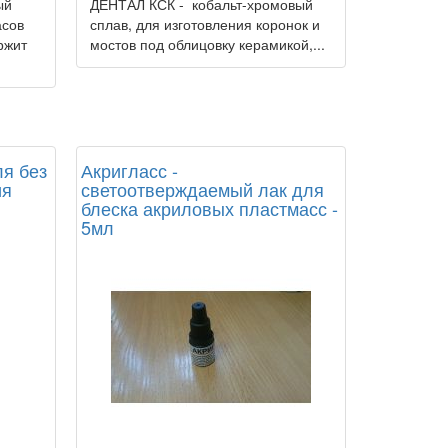
ый
ДЕНТАЛ КСК - кобальт-хромовый
асов
сплав, для изготовления коронок и
ржит
мостов под облицовку керамикой,...
я без
Акригласс -
ия
светоотверждаемый лак для
,
блеска акриловых пластмасс -
5мл