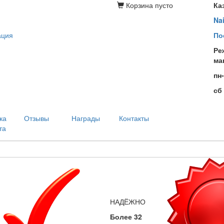
Корзина
пусто
Ка
Na
ация
По
Ре
ма
пн
сб
ка
Отзывы
Награды
Контакты
та
НАДЁЖНО
Более 32