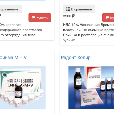
 сравнение
В сравнение
3500
Купить
Ку
0% криловая
НДС 10% Назначение Време
содержащая пластмасса
пластиночные съемные проте
го отверждения типа...
Починка и реставрация съем
зубных...
 Синма М + V
Редонт-Колир