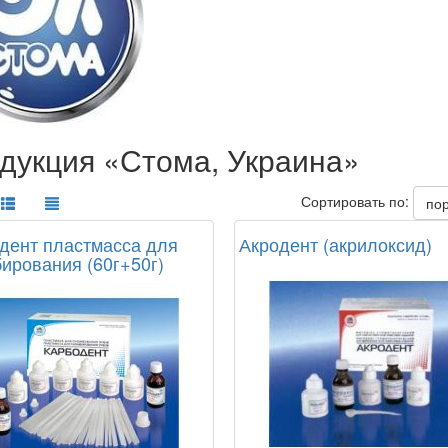
дукция «Стома, Украина»
Сортировать по:
по
дент пластмасса для
Акродент (акрилоксид)
ирования (60г+50г)