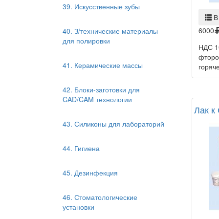
39. Искусственные зубы
В
6000
40. З/технические материалы
для полировки
НДС 1
фторо
41. Керамические массы
горяче
42. Блоки-заготовки для
CAD/CAM технологии
Лак к
43. Силиконы для лабораторий
44. Гигиена
45. Дезинфекция
46. Стоматологические
установки