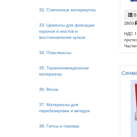
32. Слепочные материаллы
В
2800
33. Цементы для фиксации
коронок и мостов и
НДС 1
восстановления культи
проте
Частич
34. Пластмассы
35. Термоинжекционные
Синма
материалы
36. Воска
37. Материалы для
перебазировки и вкладок
38. Гипсы и паковка