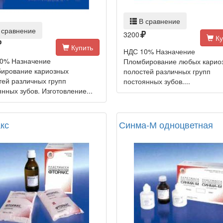
В сравнение
 сравнение
3200
Ку
Купить
НДС 10% Назначение
0% Назначение
Пломбирование любых карио
ирование кариозных
полостей различных групп
тей различных групп
постоянных зубов....
нных зубов. Изготовление...
кс
Синма-М одноцветная