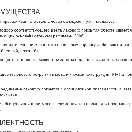
ИМУЩЕСТВА
т просвечивание металла через облицовочную пластмассу.
одбор соответствующего цвета лакового покрытия обеспечивается 4
вующих основнім оттенкам расцветки "Vita".
ния интенсивности оттенка к основному порошку добавляют концент
й, серый, розовый).
онцентрат порошка может применяться для покрытия металлически
дгезия лакового покрытия к металлической конструкции, 6 МПа при
соединение лакового покрытия с облицовочной пластмассой и мет
покрытия.
ве облицовочной пластмассы рекомендуется применять пластмассу
.
ЛЕКТНОСТЬ
а лака Синма-М+V покрывного содержит: