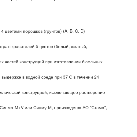
 цветами порошков (грунтов) (A, B, C, D)
раті красителей 5 цветов (белый, желтый,
х частей конструкций при изготовлении бюельных
 выдержке в водной среде при 37 С в течении 24
аллической конструцией, исключающее растворение
 Синма-М+V или Синму-М, производства АО "Стома",