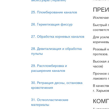
ПРЕ
25. Пломбирование каналов
Исключае
26. Герметизация фиссур
Быстрый п
соответст
27. Обработка корневых каналов
Для усиле
коричневы
28. Девитализация и обработка
Розовый к
пульпы
протезов.
Высокая а
29. Распломбировка и
часов)
расширение каналов
Прочное 
лакового 
30. Ретракция десны, остановка
В качест
кровотечения
г. Харьков
КОМП
31. Остеопластические
материалы
1 упаковк