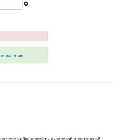
оформлению
ов перед облицовкой их акриловой пластмассой.