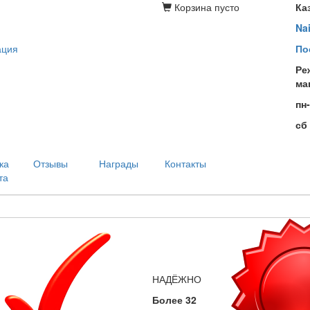
Корзина
пусто
Ка
Na
ация
По
Ре
ма
пн
сб
ка
Отзывы
Награды
Контакты
та
НАДЁЖНО
Более 32