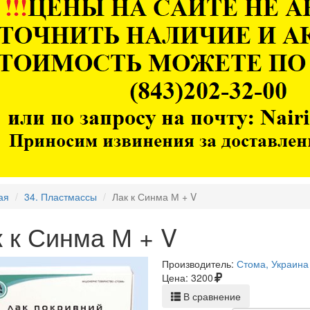
ая
34. Пластмассы
Лак к Синма М + V
 к Синма М + V
Производитель:
Стома, Украина
Цена:
3200
В сравнение