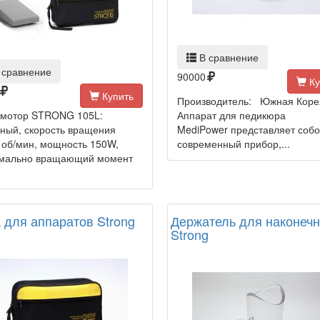
В сравнение
 сравнение
90000
Ку
Купить
Производитель: Южная Коре
мотор STRONG 105L:
Аппарат для педикюра
ный, скорость вращения
MediPower представляет соб
 об/мин, мощность 150W,
современный прибор,...
мально вращающий момент
 для аппаратов Strong
Держатель для наконечн
Strong