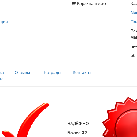
Корзина
пусто
Ка
Na
ация
По
Ре
ма
пн
сб
ка
Отзывы
Награды
Контакты
та
НАДЁЖНО
Более 32