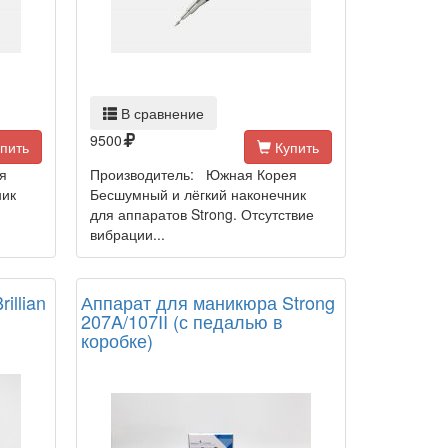
В сравнение
9500
пить
Купить
я
Производитель: Южная Корея
ник
Бесшумный и лёгкий наконечник
для аппаратов Strong. Отсутствие
вибрации...
illian
Аппарат для маникюра Strong
207A/107II (с педалью в
коробке)