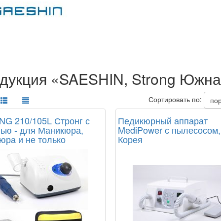
дукция «SAESHIN, Strong Южна
Сортировать по:
по
G 210/105L Стронг с
Педикюрный аппарат
ью - для Маникюра,
MediPower с пылесосом,
юра и не только
Корея