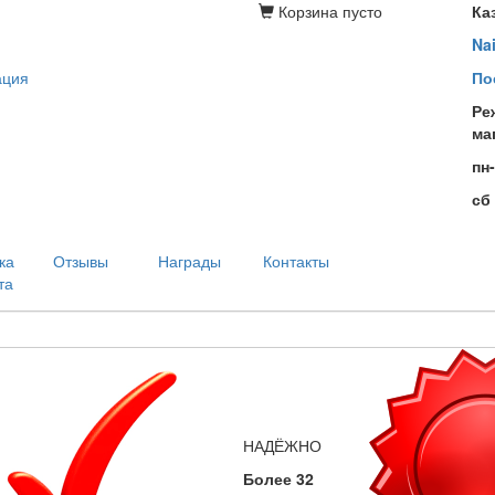
Корзина
пусто
Ка
Na
ация
По
Ре
ма
пн
сб
ка
Отзывы
Награды
Контакты
та
НАДЁЖНО
Более 32