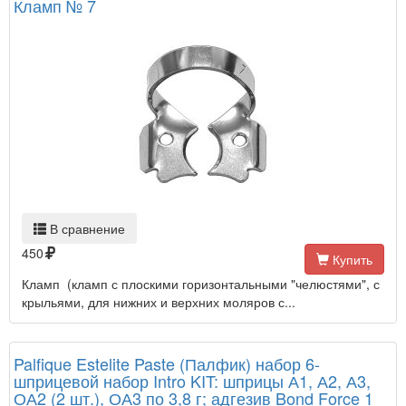
Кламп № 7
В сравнение
450
Купить
Кламп (кламп с плоскими горизонтальными "челюстями", с
крыльями, для нижних и верхних моляров с...
Palfique Estelite Paste (Палфик) набор 6-
шприцевой набор Intro KIT: шприцы А1, А2, А3,
ОА2 (2 шт.), ОА3 по 3,8 г; адгезив Bond Force 1