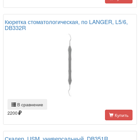
Кюретка стоматологическая, по LANGER, L5/6,
DB332R
В сравнение
2200
Купить
Скалер, USM, универсальный, DB351R