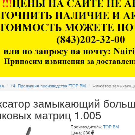
ая
14. Продукция производства "ТОР ВМ
Фиксатор замыкающи
ксатор замыкающий больш
ковых матриц 1.005
Производитель:
ТОР ВМ
Цена:
230