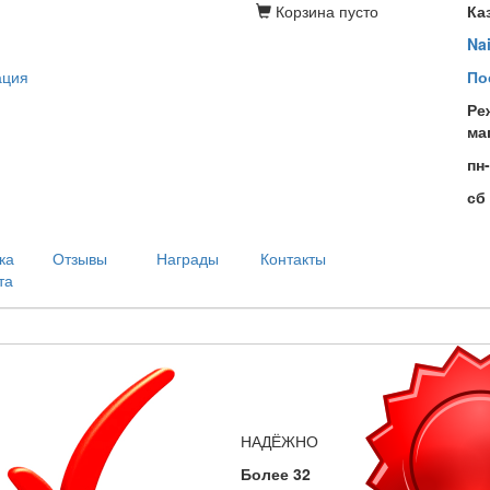
Корзина
пусто
Ка
Na
ация
По
Ре
ма
пн
сб
ка
Отзывы
Награды
Контакты
та
НАДЁЖНО
Более 32