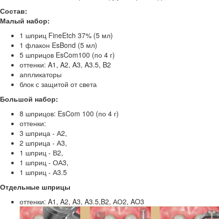
Состав:
Малый набор:
1 шприц FineEtch 37% (5 мл)
1 флакон EsBond (5 мл)
5 шприцов EsCom100 (по 4 г)
оттенки: A1, A2, A3, A3.5, B2
аппликаторы
блок с защитой от света
Большой набор:
8 шприцов: EsCom 100 (по 4 г)
оттенки:
3 шприца - А2,
2 шприца - А3,
1 шприц - В2,
1 шприц - ОА3,
1 шприц - А3.5
Отдельные шприцы
оттенки: A1, A2, A3, A3.5,B2, АО2, AO3