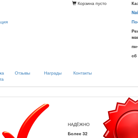
Корзина
пусто
Ка
Na
ация
По
Ре
ма
пн
сб
ка
Отзывы
Награды
Контакты
та
НАДЁЖНО
Более 32