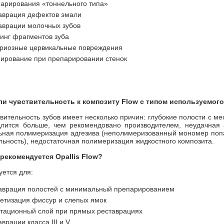
арирования «тоннельного типа»
аврация дефектов эмали
аврации молочных зубов
инг фрагментов зуба
риозные цервикальные повреждения
ирование при препарировании стенок
ли чувствительность к композиту Flow с типом используемого
твительность зубов имеет несколько причин: глубокие полости с м
длится больше, чем рекомендовано производителем, неудачная а
ьная полимеризация адгезива (неполимеризованный мономер попад
льность), недостаточная полимеризация жидкостного композита.
 рекомендуется Opallis Flow?
ется для:
аврация полостей с минимальный препарированием
етизация фиссур и слепых ямок
тационный слой при прямых реставрациях
аврации класса III и V