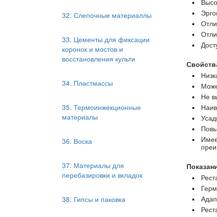
Высо
Эрго
32. Слепочные материаллы
Отли
Отли
33. Цементы для фиксации
Дост
коронок и мостов и
восстановления культи
Свойств
Низк
34. Пластмассы
Може
Не в
35. Термоинжекционные
Наив
материалы
Усад
Повы
Имее
36. Воска
преи
37. Материалы для
Показан
перебазировки и вкладок
Рест
Герм
38. Гипсы и паковка
Адап
Рест