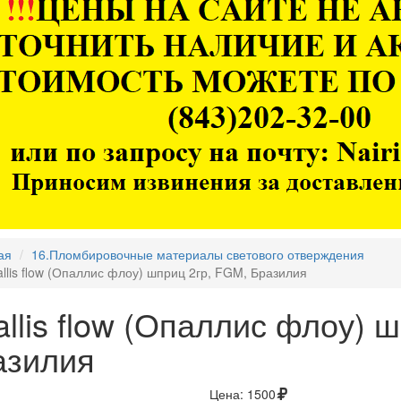
ая
16.Пломбировочные материалы светового отверждения
llis flow (Опаллис флоу) шприц 2гр, FGM, Бразилия
llis flow (Опаллис флоу) 
азилия
Цена:
1500