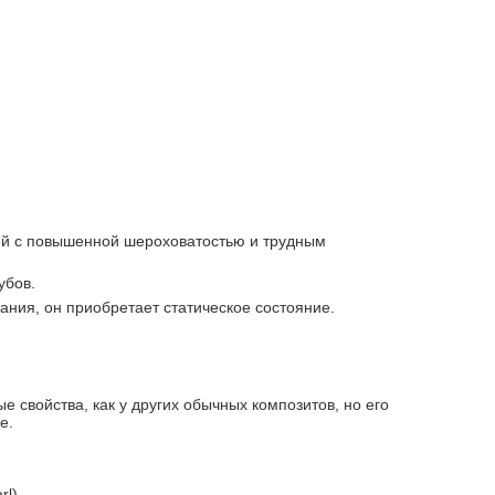
тей с повышенной шероховатостью и трудным
убов.
ания, он приобретает статическое состояние.
е свойства, как у других обычных композитов, но его
е.
l).