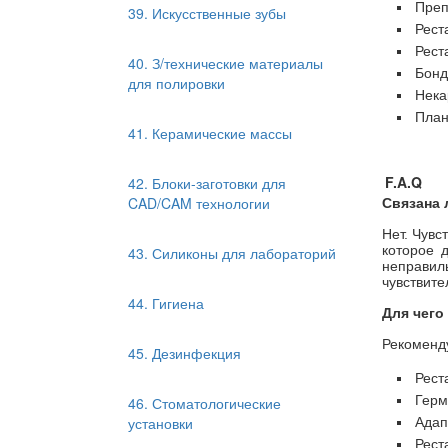
Преп
39. Искусственные зубы
Рест
Рест
40. З/технические материалы
Бонд
для полировки
Нека
План
41. Керамические массы
F.A.Q
42. Блоки-заготовки для
CAD/CAM технологии
Связана 
Нет. Чувс
которое 
43. Силиконы для лабораторий
неправил
чувствите
44. Гигиена
Для чего
Рекоменду
45. Дезинфекция
Рест
Герм
46. Стоматологические
установки
Адап
Рест