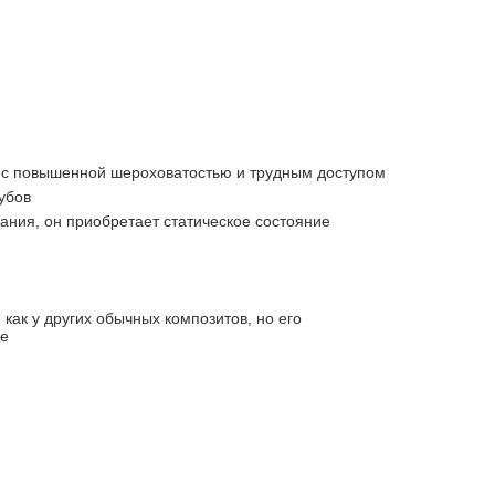
й с повышенной шероховатостью и трудным доступом
убов
вания, он приобретает статическое состояние
как у других обычных композитов, но его
ие