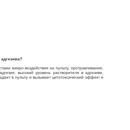
 адгезива?
естами микро-воздействия на пульпу, протравливание,
дгезия, высокий уровень растворителя в адгезиве,
ает в пульпу и вызывает цитотоксический эффект и