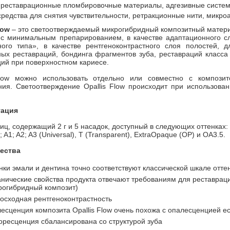
: реставрационные пломбировочные материалы, адгезивные систем
редства для снятия чувствительности, ретракционные нити, микро
low
– это светоотверждаемый микрогибридный композитный матери
 с минимальным препарированием, в качестве адаптационного с
ного типа», в качестве рентгеноконтрастного слоя полостей, 
ых реставраций, бондинга фрагментов зуба, реставраций класса 
ий при поверхностном кариесе.
Flow можно использовать отдельно или совместно с композит
ния. Светоотверждение Opallis Flow происходит при использова
тация
ц, содержащий 2 г и 5 насадок, доступный в следующих оттенках:
; A1; A2; A3 (Universal), T (Transparent), ExtraOpaque (OP) и OA3.5.
ества
нки эмали и дентина точно соответствуют классической шкале отте
нические свойства продукта отвечают требованиям для реставрац
рогибридный композит)
осходная рентгеноконтрастность
есценция композита Opallis Flow очень похожа с опалесценцией е
ресценция сбалансирована со структурой зуба