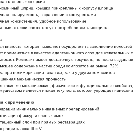
кая степень конверсии
номичный шприц, крышки прикреплены к корпусу шприца
чная полируемость, в сравнении с конкурентами
чная консистенция, удобное использование
упные оттенки соответствуют потребностям клинициста
а
ая вязкость, которая позволяет осуществлять заполнение полосте
т применяться в качестве адаптационного слоя для жевательных з
ытекает. Композит имеет достаточную текучесть, но после выдавли
ысшее содержание частиц среди композитов на рынке: 72%
ка при полимеризации такая же, как и у других композитов
шенная механическая прочность
т такие же механические, физические и функциональные свойства, 
муществом является низкая текучесть, которая упрощает нанесен
ия к применению
аврации минимально инвазивных препарирований
етизация фиссур и слепых ямок
тационный слой при прямых реставрациях
аврации класса III и V