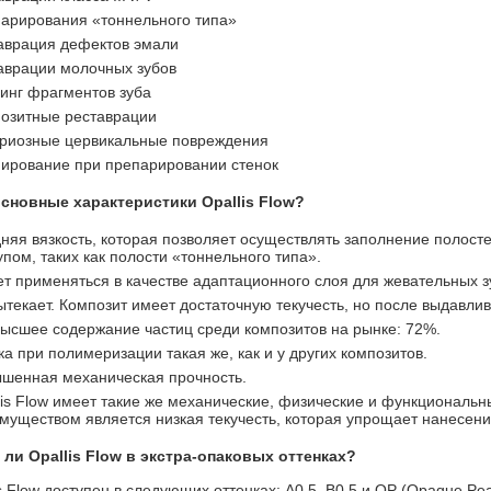
арирования «тоннельного типа»
аврация дефектов эмали
аврации молочных зубов
инг фрагментов зуба
озитные реставрации
риозные цервикальные повреждения
ирование при препарировании стенок
сновные характеристики Opallis Flow?
няя вязкость, которая позволяет осуществлять заполнение полос
упом, таких как полости «тоннельного типа».
т применяться в качестве адаптационного слоя для жевательных з
ытекает. Композит имеет достаточную текучесть, но после выдавлив
ысшее содержание частиц среди композитов на рынке: 72%.
ка при полимеризации такая же, как и у других композитов.
шенная механическая прочность.
lis Flow имеет такие же механические, физические и функциональны
муществом является низкая текучесть, которая упрощает нанесени
 ли Opallis Flow в экстра-опаковых оттенках?
is Flow доступен в следующих оттенках: A0.5, B0.5 и OP (Opaque Pear