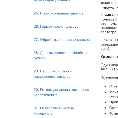
таких как
штифты, с
25. Пломбирование каналов
Opallis F
полостей
«тоннель
26. Герметизация фиссур
композитн
реставрац
27. Обработка корневых каналов
Opallis 
отвержде
свет).
28. Девитализация и обработка
Комплек
пульпы
Один шпри
A0.5; B0.5
29. Распломбировка и
расширение каналов
Преимущ
Отте
30. Ретракция десны, остановка
Меха
кровотечения
(мик
Прев
31. Остеопластические
Опал
материалы
Флюо