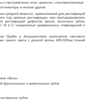
ы и протравочные гели, цементы, стекловолоконные
аппликаторы и многие другие.
ал средней вязкости, применяемый для реставраций
лоя под прямые реставрации, при препарированиях
для реставраций дефектов эмали, молочных зубов,
I, III и V, некариозных цервикальных повреждений и
ом Opallis и большинством композитов светового
нии синего света с длиной волны 400-500нм (синий
нков «Вита»
ий фронтальных и жевательных зубов
стественных зубов