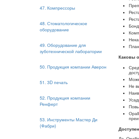
Преп
47. Компрессоры
Рест
Рест
48. Стоматологическое
Бонд
оборудование
Комп
Нека
49. Оборудование для
План
зуботехнической лаборатории
Каковы о
50. Продукция компании Аверон
Сред
дост
Може
51. 3D печать
Не в
Наив
52. Продукция компании
Усад
Ренферт
Повы
Opal
преи
53. Инструменты Мастер Ди
(Фабри)
Доступен
Да. Opall