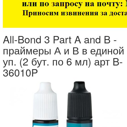
All-Bond 3 Part A and B -
праймеры А и В в единой
уп. (2 бут. по 6 мл) арт B-
36010P