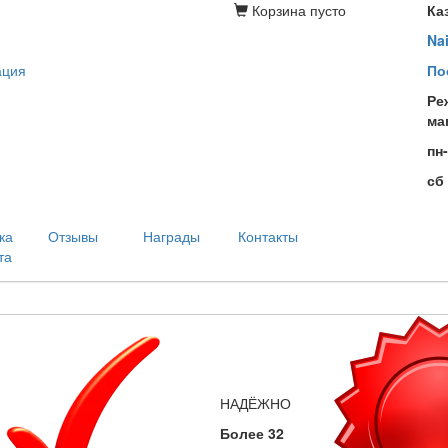
Корзина
пусто
Ка
Na
ация
По
Ре
ма
пн
сб
ка
Отзывы
Награды
Контакты
та
НАДЁЖНО
Более 32