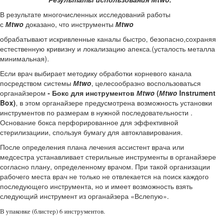
В результате многочисленных исследований работы
с
М
two
доказано, что инструменты
М
two
обрабатывают искривленные каналы быстро, безопасно,сохраняя
естественную кривизну и локализацию апекса.(усталость металла
минимальная).
Если врач выбирает методику обработки корневого канала
посредством системы
М
two
, целесообразно воспользоваться
органайзером
-
Бокс
для инструментов
М
two
(
М
two
Instrument
Box)
, в этом органайзере предусмотрена возможность установки
инструментов по размерам в нужной последовательности .
Основание бокса перфорированное для эффективной
стерилизациии, спользуя бумагу для автоклавирования.
После определения плана лечения ассистент врача или
медсестра устанавливает стерильные инструменты в органайзере
согласно плану, определенному врачом. При такой организации
рабочего места врач не только не отвлекается на поиск каждого
последующего инструмента, но и имеет возможность взять
следующий инструмент из органайзера «Вслепую».
В упаковке (блистер) 6 инструментов.