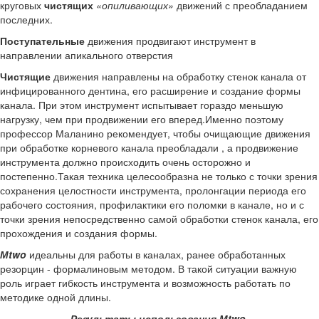
круговых
чистящих
«опиливающих»
движений с преобладанием
последних.
Поступательные
движения продвигают инструмент в
направлении апикального отверстия
Чистящие
движения направлены на обработку стенок канала от
инфицированного дентина, его расширение и создание формы
канала. При этом инструмент испытывает гораздо меньшую
нагрузку, чем при продвижении его вперед.Именно поэтому
профессор Маланино рекомендует, чтобы очищающие движения
при обработке корневого канала преобладали , а продвижение
инструмента должно происходить очень осторожно и
постепенно.Такая техника целесообразна не только с точки зрения
сохранения целостности инструмента, пролонгации периода его
рабочего состояния, профилактики его поломки в канале, но и с
точки зрения непосредственно самой обработки стенок канала, его
прохождения и создания формы.
М
two
идеальны для работы в каналах, ранее обработанных
резорцин - формалиновым методом. В такой ситуации важную
роль играет гибкость инструмента и возможность работать по
методике одной длины.
Результаты использования
М
two
.