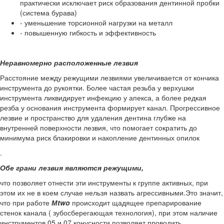
практически исключает риск образования дентинной пробки
(система бурава)
- уменьшение торсионной нагрузки на металл
- повышенную гибкость и эффективность
Неравномерно расположенные лезвия
Расстояние между режущими лезвиями увеличивается от кончика
инструмента до рукоятки. Более частая резьба у верхушки
инструмента ликвидирует инфекцию у апекса, а более редкая
резба у основания инструмента формирует канал. Прогрессивное
лезвие и пространство для удаления дентина глубже на
внутренней поверхности лезвия, что помогает сократить до
минимума риск блакировки и накопление дентинных опилок
.
Обе грани лезвия являются режущими,
что позволяет отнести эти инструменты к группе активных, при
этом их не в коем случае нельзя назвать агрессивными.Это значит,
что при работе
М
two
происходит щадящее препарирование
стенок канала ( зубосберегающая технология), при этом наличие
инструментов 05 и 07 конусности позволяет проводить