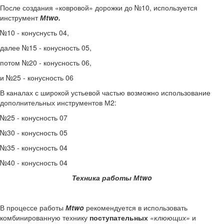
После создания «ковровой» дорожки до №10, используется
инструмент
М
two
.
№10 - конуснусть 04,
далее №15 - конусность 05,
потом №20 - конусность 06,
и №25 - конусность 06
В каналах с широкой устьевой частью возможно использование
дополнительных инструментов М2:
№25 - конусность 07
№30 - конусность 05
№35 - конусность 04
№40 - конусность 04
Техника работы М
two
В процессе работы
М
two
рекомендуется в использовать
комбинированную технику
поступательных
«клюющих»
и