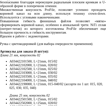
безопасными благодаря нережущим радиальным плоским кромкам и U-
образной форме в поперечном сечении.
Множественная конусность ProFile, позволяет успешно проходить
корневой канал на всю длину, используя технику crown-down.
Используется с угловыми наконечниками.
Повышенная гибкость финишных файлов позволяет «мягко»
сформировать корневой канал, особенно в апикальной трети. NiTi сплав
(нитрит-титан) из которого изготовлены ProFile обеспечивает еще
большую прочность и гибкость инструментам.
Идеален в работе с эндомоторами.
Ручка с цветокодировкой (для выбора очередности применения).
Артикулы для заказа (6 шт/уп):
Длина 21 мм, конусность 02
A034422101500, L=21mm, 015/02
A034422102000, L=21mm, 020/02
A034422102500, L=21mm, 025/02
A034422103000, L=21mm, 030/02
A034422103500, L=21mm, 035/02
A034422104000, L=21mm, 040/02
A034422190000, L=21mm, 015-040/02 (ассорти по 1 шт. 015, 020,
025, 030, 035, 040)
Длина 25 мм, конусность 02
A034422501500, L=25mm, 015/02
A034422502000, L=25mm, 020/02