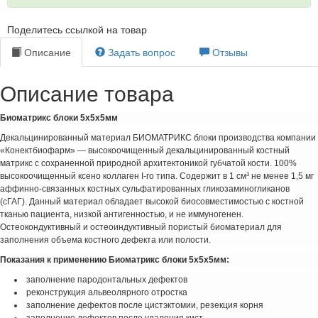
Поделитесь ссылкой на товар
Описание
Задать вопрос
Отзывы
Описание товара
Биоматрикс блоки 5х5х5мм
Декальцинированный материал БИОМАТРИКС блоки производства компании
«Конектбиофарм» — высокоочищенный декальцинированный костный
матрикс с сохраненной природной архитектоникой губчатой кости. 100%
высокоочищенный ксено коллаген I-го типа. Содержит в 1 см³ не менее 1,5 мг
аффинно-связанных костных сульфатированных гликозаминогликанов
(сГАГ). Данный материал обладает высокой биосовместимостью с костной
тканью пациента, низкой антигенностью, и не иммуногенен.
Остеокондуктивный и остеоиндуктивный пористый биоматериал для
заполнения объема костного дефекта или полости.
Показания к применению Биоматрикс блоки 5х5х5мм:
заполнение пародонтальных дефектов
реконструкция альвеолярного отростка
заполнение дефектов после цистэктомии, резекция корня
заполнение дефектов после удаления кист