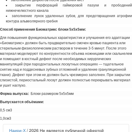
закрытие перфораций гайморовой пазухи и прободени
нижнечелюстного канала
заполнение лунок удаленных зубов, для предотвращения атрофи
контура альвеолярного гребня
Способ применения Биоматрикс блоки 5х5х5мм:
Для повышения функциональных характеристик и улучшения его адаптации
«Биоматрикс» должен быть прадварительно смочен кровью пациента или
стерильным физиологическим раствором в течение 3-5 минут. После этого
материал моделируют по конгруентности объема ножницами или скальнелем
и помещают в костный дефект после необходимых хирургических
манипуляций (при пародонтальных лоскутных операциях — тщательное
снятие над и поддесневых зубных отложений и удаление грануляционной
ткани). Дефект при этом не должен быть чрезмерно заполнен. При закрытии
слизистой, периостальный лоскут должен полностью перекрывать материал
и ушит наглухо.
Форма выпуска:
Блоки размером 5х5х5мм
Выпускается объёмами:
0,5 см3
1,0см3
Наири-Х
/ 2026
Не является публичной офертой